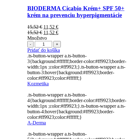
BIODERMA Cicabio Krém+ SPF 50+
krém na prevenciu hyperpigmentácie
Pôvodná
Aktuálna
15,52
€
11,52
€
cena
Pôvodná
cena
Aktuálna
15,52
€
11,52
€
bola:
cena
je:
cena
Množstvo
Počet
15,52 €.
bola:
11,52 €.
je:
15,52 €.
11,52 €.
Pridať do košíka
.ts-button-wrapper a.ts-button-
3{background:#ffffff;border-color:#ff9923;border-
width:1px ;color:#ff9923;}.ts-button-wrapper a.ts-
button-3:hover{background:#ff9923;border-
color:#ff9923;color:#ffffff;}
Kozmetika
.ts-button-wrapper a.ts-button-
4{background:#ffffff;border-color:#ff9923;border-
width:1px ;color:#ff9923;}.ts-button-wrapper a.ts-
button-4:hover{background:#ff9923;border-
color:#ff9923;color:#ffffff;}
A-Derma
.ts-button-wrapper a.ts-button-