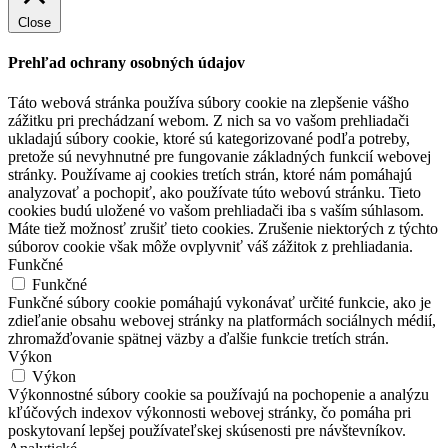
Close
Prehľad ochrany osobných údajov
Táto webová stránka používa súbory cookie na zlepšenie vášho
zážitku pri prechádzaní webom.
Z nich sa vo vašom prehliadači
ukladajú súbory cookie, ktoré sú kategorizované podľa potreby,
pretože sú nevyhnutné pre fungovanie základných funkcií webovej
stránky.
Používame aj cookies tretích strán, ktoré nám pomáhajú
analyzovať a pochopiť, ako používate túto webovú stránku.
Tieto
cookies budú uložené vo vašom prehliadači iba s vaším súhlasom.
Máte tiež možnosť zrušiť tieto cookies.
Zrušenie niektorých z týchto
súborov cookie však môže ovplyvniť váš zážitok z prehliadania.
Funkčné
Funkčné
Funkčné súbory cookie pomáhajú vykonávať určité funkcie, ako je
zdieľanie obsahu webovej stránky na platformách sociálnych médií,
zhromažďovanie spätnej väzby a ďalšie funkcie tretích strán.
Výkon
Výkon
Výkonnostné súbory cookie sa používajú na pochopenie a analýzu
kľúčových indexov výkonnosti webovej stránky, čo pomáha pri
poskytovaní lepšej používateľskej skúsenosti pre návštevníkov.