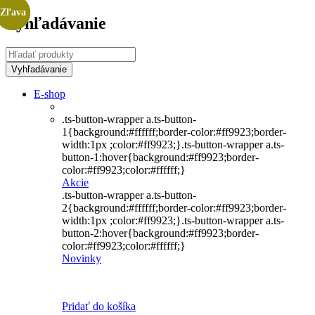
Zľava
Zľava
Zľava
Zľava
Vyhľadávanie
E-shop
.ts-button-wrapper a.ts-button-
1{background:#ffffff;border-color:#ff9923;border-
width:1px ;color:#ff9923;}.ts-button-wrapper a.ts-
button-1:hover{background:#ff9923;border-
color:#ff9923;color:#ffffff;}
Akcie
.ts-button-wrapper a.ts-button-
2{background:#ffffff;border-color:#ff9923;border-
width:1px ;color:#ff9923;}.ts-button-wrapper a.ts-
button-2:hover{background:#ff9923;border-
color:#ff9923;color:#ffffff;}
Novinky
Pridať do košíka