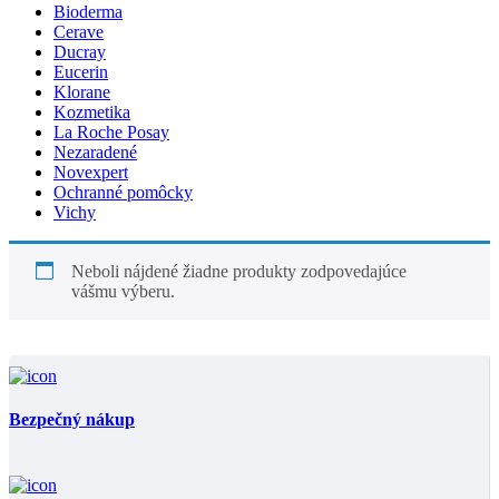
Bioderma
Cerave
Ducray
Eucerin
Klorane
Kozmetika
La Roche Posay
Nezaradené
Novexpert
Ochranné pomôcky
Vichy
Neboli nájdené žiadne produkty zodpovedajúce
vášmu výberu.
Bezpečný nákup