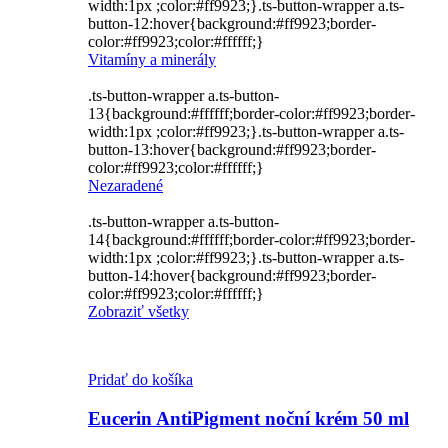
width:1px ;color:#ff9923;}.ts-button-wrapper a.ts-
button-12:hover{background:#ff9923;border-
color:#ff9923;color:#ffffff;}
Vitamíny a minerály
.ts-button-wrapper a.ts-button-
13{background:#ffffff;border-color:#ff9923;border-
width:1px ;color:#ff9923;}.ts-button-wrapper a.ts-
button-13:hover{background:#ff9923;border-
color:#ff9923;color:#ffffff;}
Nezaradené
.ts-button-wrapper a.ts-button-
14{background:#ffffff;border-color:#ff9923;border-
width:1px ;color:#ff9923;}.ts-button-wrapper a.ts-
button-14:hover{background:#ff9923;border-
color:#ff9923;color:#ffffff;}
Zobraziť všetky
Pridať do košíka
Eucerin AntiPigment noční krém 50 ml