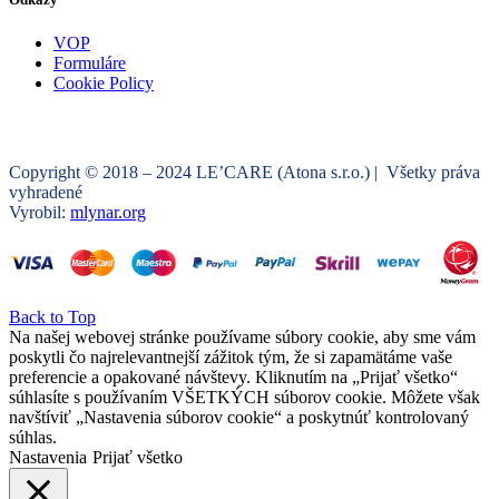
VOP
Formuláre
Cookie Policy
Copyright © 2018 – 2024 LE’CARE (Atona s.r.o.) | Všetky práva
vyhradené
Vyrobil:
mlynar.org
Back to Top
Na našej webovej stránke používame súbory cookie, aby sme vám
poskytli čo najrelevantnejší zážitok tým, že si zapamätáme vaše
preferencie a opakované návštevy. Kliknutím na „Prijať všetko“
súhlasíte s používaním VŠETKÝCH súborov cookie. Môžete však
navštíviť „Nastavenia súborov cookie“ a poskytnúť kontrolovaný
súhlas.
Nastavenia
Prijať všetko