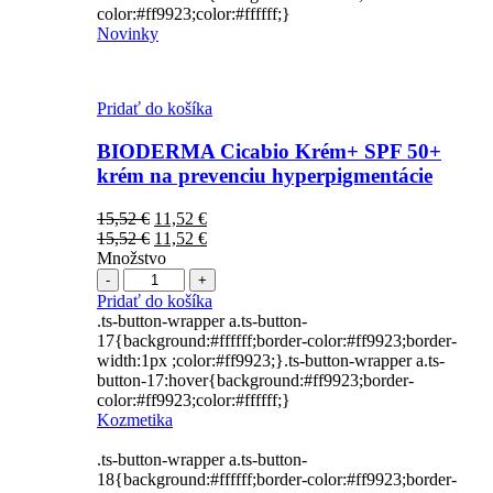
color:#ff9923;color:#ffffff;}
Novinky
Pridať do košíka
BIODERMA Cicabio Krém+ SPF 50+
krém na prevenciu hyperpigmentácie
Pôvodná
Aktuálna
15,52
€
11,52
€
cena
Pôvodná
cena
Aktuálna
15,52
€
11,52
€
bola:
cena
je:
cena
Množstvo
Počet
15,52 €.
bola:
11,52 €.
je:
15,52 €.
11,52 €.
Pridať do košíka
.ts-button-wrapper a.ts-button-
17{background:#ffffff;border-color:#ff9923;border-
width:1px ;color:#ff9923;}.ts-button-wrapper a.ts-
button-17:hover{background:#ff9923;border-
color:#ff9923;color:#ffffff;}
Kozmetika
.ts-button-wrapper a.ts-button-
18{background:#ffffff;border-color:#ff9923;border-