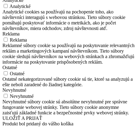
Analytické
Analytické
Analytické cookies sa používajú na pochopenie toho, ako
návštevníci interagujú s webovou stránkou. Tieto súbory cookie
pomáhajú poskytovať informácie o metrikách, ako je počet
návštevníkov, miera odchodov, zdroj návštevnosti atď.
Reklama
Reklama
Reklamné súbory cookie sa používajú na poskytovanie relevantných
reklám a marketingových kampaní návštevníkom. Tieto súbory
cookie sledujú návštevníkov na webových stránkach a zhromažďujú
informácie na poskytovanie prispôsobených reklám.
Ostatné
Ostatné
Ostatné nekategorizované súbory cookie sú tie, ktoré sa analyzujú a
ešte neboli zaradené do žiadnej kategórie.
Nevyhnutné
Nevyhnutné
Nevyhnutné súbory cookie sú absolútne nevyhnutné pre správne
fungovanie webovej stránky. Tieto súbory cookie anonymne
zaisťujú základné funkcie a bezpečnostné prvky webovej stránky.
ULOŽIŤ A PRIJAŤ
Produkt bol pridaný do vášho košíka