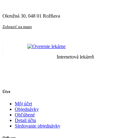
Okružná 30, 048 01 Rožňava
Zobraziť na mape
Internetová lekáreň
Účet
Môj účet
Objednávky
Obľúbené
Detail účtu
Sledovanie objednávky
Odkazy