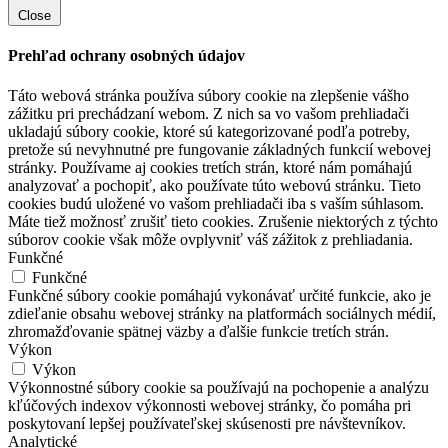
Close
Prehľad ochrany osobných údajov
Táto webová stránka používa súbory cookie na zlepšenie vášho
zážitku pri prechádzaní webom.
Z nich sa vo vašom prehliadači
ukladajú súbory cookie, ktoré sú kategorizované podľa potreby,
pretože sú nevyhnutné pre fungovanie základných funkcií webovej
stránky.
Používame aj cookies tretích strán, ktoré nám pomáhajú
analyzovať a pochopiť, ako používate túto webovú stránku.
Tieto
cookies budú uložené vo vašom prehliadači iba s vaším súhlasom.
Máte tiež možnosť zrušiť tieto cookies.
Zrušenie niektorých z týchto
súborov cookie však môže ovplyvniť váš zážitok z prehliadania.
Funkčné
Funkčné
Funkčné súbory cookie pomáhajú vykonávať určité funkcie, ako je
zdieľanie obsahu webovej stránky na platformách sociálnych médií,
zhromažďovanie spätnej väzby a ďalšie funkcie tretích strán.
Výkon
Výkon
Výkonnostné súbory cookie sa používajú na pochopenie a analýzu
kľúčových indexov výkonnosti webovej stránky, čo pomáha pri
poskytovaní lepšej používateľskej skúsenosti pre návštevníkov.
Analytické