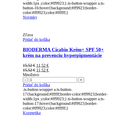
width:1px ;color:#ff9923;}.ts-button-wrapper a.ts-
button-16:hover{background:#ff9923;border-
color:#ff9923;color:#ffffff;}
Novinky
Zľava
Pridať do košíka
BIODERMA Cicabio Krém+ SPF 50+
krém na prevenciu hyperpigmentácie
Pôvodná
Aktuálna
15,52
€
11,52
€
cena
Pôvodná
cena
Aktuálna
15,52
€
11,52
€
bola:
cena
je:
cena
Množstvo
Počet
15,52 €.
bola:
11,52 €.
je:
15,52 €.
11,52 €.
Pridať do košíka
.ts-button-wrapper a.ts-button-
17{background:#ffffff;border-color:#ff9923;border-
width:1px ;color:#ff9923;}.ts-button-wrapper a.ts-
button-17:hover{background:#ff9923;border-
color:#ff9923;color:#ffffff;}
Kozmetika