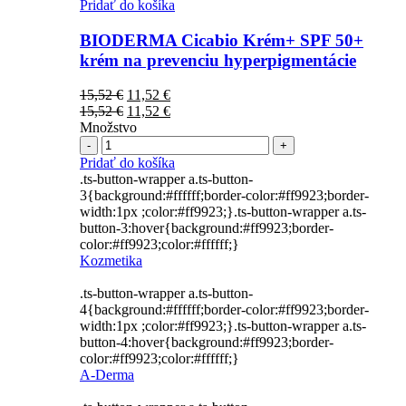
Pridať do košíka
BIODERMA Cicabio Krém+ SPF 50+
krém na prevenciu hyperpigmentácie
Pôvodná
Aktuálna
15,52
€
11,52
€
cena
Pôvodná
cena
Aktuálna
15,52
€
11,52
€
bola:
cena
je:
cena
Množstvo
Počet
15,52 €.
bola:
11,52 €.
je:
15,52 €.
11,52 €.
Pridať do košíka
.ts-button-wrapper a.ts-button-
3{background:#ffffff;border-color:#ff9923;border-
width:1px ;color:#ff9923;}.ts-button-wrapper a.ts-
button-3:hover{background:#ff9923;border-
color:#ff9923;color:#ffffff;}
Kozmetika
.ts-button-wrapper a.ts-button-
4{background:#ffffff;border-color:#ff9923;border-
width:1px ;color:#ff9923;}.ts-button-wrapper a.ts-
button-4:hover{background:#ff9923;border-
color:#ff9923;color:#ffffff;}
A-Derma