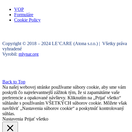
VOP
Formuláre
Cookie Policy
Copyright © 2018 – 2024 LE’CARE (Atona s.r.o.) | Všetky práva
vyhradené
Vyrobil:
mlynar.org
Back to Top
Na našej webovej stránke používame súbory cookie, aby sme vám
poskytli čo najrelevantnejší zážitok tým, že si zapamätáme vaše
preferencie a opakované návštevy. Kliknutím na „Prijať všetko“
súhlasíte s používaním VŠETKÝCH súborov cookie. Môžete však
navštíviť „Nastavenia súborov cookie“ a poskytnúť kontrolovaný
súhlas.
Nastavenia
Prijať všetko