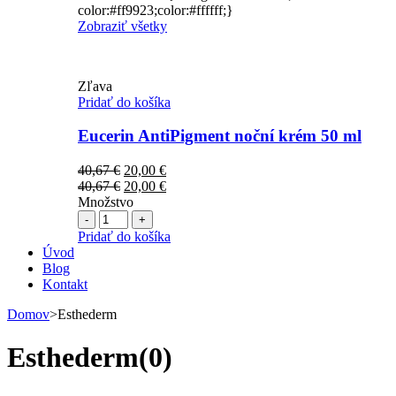
color:#ff9923;color:#ffffff;}
Zobraziť všetky
Zľava
Pridať do košíka
Eucerin AntiPigment noční krém 50 ml
Pôvodná
Aktuálna
40,67
€
20,00
€
cena
Pôvodná
cena
Aktuálna
40,67
€
20,00
€
bola:
cena
je:
cena
Množstvo
Počet
40,67 €.
bola:
20,00 €.
je:
40,67 €.
20,00 €.
Pridať do košíka
Úvod
Blog
Kontakt
Domov
>
Esthederm
Esthederm
(0)