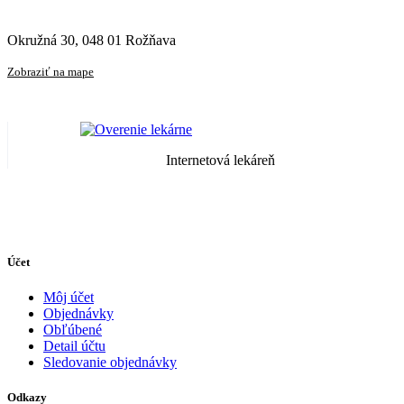
Okružná 30, 048 01 Rožňava
Zobraziť na mape
Internetová lekáreň
Účet
Môj účet
Objednávky
Obľúbené
Detail účtu
Sledovanie objednávky
Odkazy