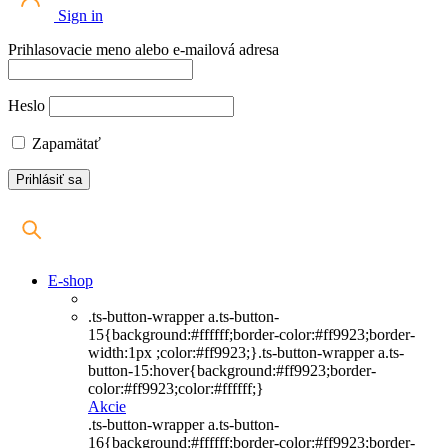
Sign in
Prihlasovacie meno alebo e-mailová adresa
Heslo
Zapamätať
E-shop
.ts-button-wrapper a.ts-button-
15{background:#ffffff;border-color:#ff9923;border-
width:1px ;color:#ff9923;}.ts-button-wrapper a.ts-
button-15:hover{background:#ff9923;border-
color:#ff9923;color:#ffffff;}
Akcie
.ts-button-wrapper a.ts-button-
16{background:#ffffff;border-color:#ff9923;border-