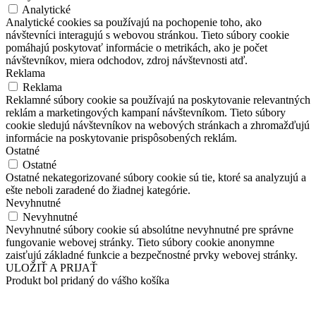
Analytické
Analytické cookies sa používajú na pochopenie toho, ako
návštevníci interagujú s webovou stránkou. Tieto súbory cookie
pomáhajú poskytovať informácie o metrikách, ako je počet
návštevníkov, miera odchodov, zdroj návštevnosti atď.
Reklama
Reklama
Reklamné súbory cookie sa používajú na poskytovanie relevantných
reklám a marketingových kampaní návštevníkom. Tieto súbory
cookie sledujú návštevníkov na webových stránkach a zhromažďujú
informácie na poskytovanie prispôsobených reklám.
Ostatné
Ostatné
Ostatné nekategorizované súbory cookie sú tie, ktoré sa analyzujú a
ešte neboli zaradené do žiadnej kategórie.
Nevyhnutné
Nevyhnutné
Nevyhnutné súbory cookie sú absolútne nevyhnutné pre správne
fungovanie webovej stránky. Tieto súbory cookie anonymne
zaisťujú základné funkcie a bezpečnostné prvky webovej stránky.
ULOŽIŤ A PRIJAŤ
Produkt bol pridaný do vášho košíka