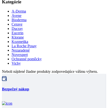
Kategórie
A-Derma
Avene
Bioderma
Cerave
Ducray
Eucerin
Klorane
Kozmetika
La Roche Posay
Nezaradené
Novexpert
Ochranné pomôcky
Vichy
Neboli nájdené žiadne produkty zodpovedajúce vášmu výberu.
Bezpečný nákup