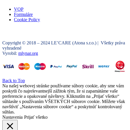
VOP
Formuláre
Cookie Policy
Copyright © 2018 – 2024 LE’CARE (Atona s.r.o.) | Všetky práva
vyhradené
Vyrobil:
mlynar.org
Back to Top
Na našej webovej stránke používame súbory cookie, aby sme vám
poskytli čo najrelevantnejší zážitok tým, že si zapamätáme vaše
preferencie a opakované návštevy. Kliknutím na „Prijať všetko“
súhlasíte s používaním VŠETKÝCH súborov cookie. Môžete však
navštíviť „Nastavenia súborov cookie“ a poskytnúť kontrolovaný
súhlas.
Nastavenia
Prijať všetko