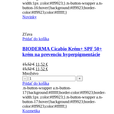
width:1px ;color:#ff9923;}.ts-button-wrapper a.ts-
button-16:hover{background:#ff9923;border-
color:#ff9923;color:#ffffff;}
Novinky
Zľava
Pridať do košíka
BIODERMA Cicabio Krém+ SPF 50+
krém na prevenciu hyperpigmentácie
Pôvodná
Aktuálna
15,52
€
11,52
€
cena
Pôvodná
cena
Aktuálna
15,52
€
11,52
€
bola:
cena
je:
cena
Množstvo
Počet
15,52 €.
bola:
11,52 €.
je:
15,52 €.
11,52 €.
Pridať do košíka
.ts-button-wrapper a.ts-button-
17{background:#ffffff;border-color:#ff9923;border-
width:1px ;color:#ff9923;}.ts-button-wrapper a.ts-
button-17:hover{background:#ff9923;border-
color:#ff9923;color:#ffffff;}
Kozmetika