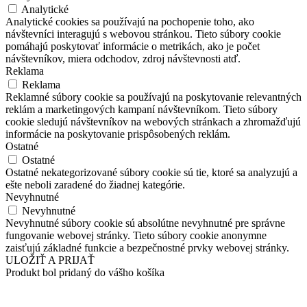
Analytické
Analytické cookies sa používajú na pochopenie toho, ako
návštevníci interagujú s webovou stránkou. Tieto súbory cookie
pomáhajú poskytovať informácie o metrikách, ako je počet
návštevníkov, miera odchodov, zdroj návštevnosti atď.
Reklama
Reklama
Reklamné súbory cookie sa používajú na poskytovanie relevantných
reklám a marketingových kampaní návštevníkom. Tieto súbory
cookie sledujú návštevníkov na webových stránkach a zhromažďujú
informácie na poskytovanie prispôsobených reklám.
Ostatné
Ostatné
Ostatné nekategorizované súbory cookie sú tie, ktoré sa analyzujú a
ešte neboli zaradené do žiadnej kategórie.
Nevyhnutné
Nevyhnutné
Nevyhnutné súbory cookie sú absolútne nevyhnutné pre správne
fungovanie webovej stránky. Tieto súbory cookie anonymne
zaisťujú základné funkcie a bezpečnostné prvky webovej stránky.
ULOŽIŤ A PRIJAŤ
Produkt bol pridaný do vášho košíka