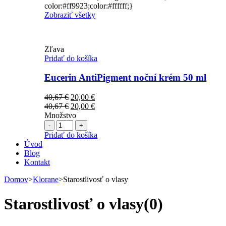
color:#ff9923;color:#ffffff;}
Zobraziť všetky
Zľava
Pridať do košíka
Eucerin AntiPigment noční krém 50 ml
Pôvodná
Aktuálna
40,67
€
20,00
€
cena
Pôvodná
cena
Aktuálna
40,67
€
20,00
€
bola:
cena
je:
cena
Množstvo
Počet
40,67 €.
bola:
20,00 €.
je:
40,67 €.
20,00 €.
Pridať do košíka
Úvod
Blog
Kontakt
Domov
>
Klorane
>
Starostlivosť o vlasy
Starostlivosť o vlasy
(0)