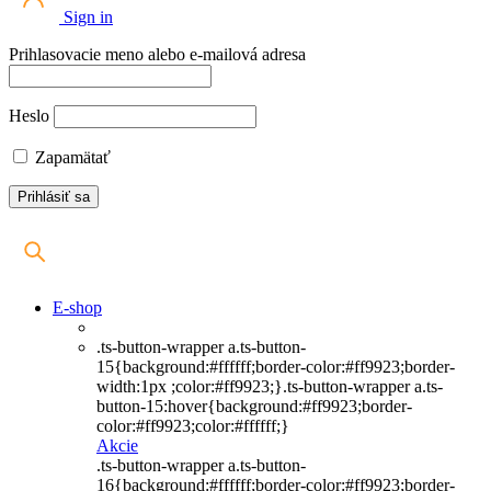
Sign in
Prihlasovacie meno alebo e-mailová adresa
Heslo
Zapamätať
E-shop
.ts-button-wrapper a.ts-button-
15{background:#ffffff;border-color:#ff9923;border-
width:1px ;color:#ff9923;}.ts-button-wrapper a.ts-
button-15:hover{background:#ff9923;border-
color:#ff9923;color:#ffffff;}
Akcie
.ts-button-wrapper a.ts-button-
16{background:#ffffff;border-color:#ff9923;border-