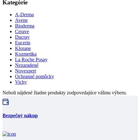
Kategórie
A-Derma
Avene
Bioderma
Cerave
Ducray
Eucerin
Klorane
Kozmetika
La Roche Posay
Nezaradené
Novexpert
Ochranné pomôcky
Vichy
Neboli nájdené žiadne produkty zodpovedajúce vášmu výberu.
Bezpečný nákup