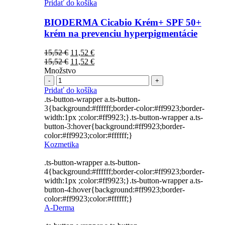
Pridať do košíka
BIODERMA Cicabio Krém+ SPF 50+
krém na prevenciu hyperpigmentácie
Pôvodná
Aktuálna
15,52
€
11,52
€
cena
Pôvodná
cena
Aktuálna
15,52
€
11,52
€
bola:
cena
je:
cena
Množstvo
Počet
15,52 €.
bola:
11,52 €.
je:
15,52 €.
11,52 €.
Pridať do košíka
.ts-button-wrapper a.ts-button-
3{background:#ffffff;border-color:#ff9923;border-
width:1px ;color:#ff9923;}.ts-button-wrapper a.ts-
button-3:hover{background:#ff9923;border-
color:#ff9923;color:#ffffff;}
Kozmetika
.ts-button-wrapper a.ts-button-
4{background:#ffffff;border-color:#ff9923;border-
width:1px ;color:#ff9923;}.ts-button-wrapper a.ts-
button-4:hover{background:#ff9923;border-
color:#ff9923;color:#ffffff;}
A-Derma