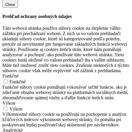
Close
Prehľad ochrany osobných údajov
Táto webová stránka používa súbory cookie na zlepšenie vášho
zážitku pri prechádzaní webom.
Z nich sa vo vašom prehliadači
ukladajú súbory cookie, ktoré sú kategorizované podľa potreby,
pretože sú nevyhnutné pre fungovanie základných funkcií webovej
stránky.
Používame aj cookies tretích strán, ktoré nám pomáhajú
analyzovať a pochopiť, ako používate túto webovú stránku.
Tieto
cookies budú uložené vo vašom prehliadači iba s vaším súhlasom.
Máte tiež možnosť zrušiť tieto cookies.
Zrušenie niektorých z týchto
súborov cookie však môže ovplyvniť váš zážitok z prehliadania.
Funkčné
Funkčné
Funkčné súbory cookie pomáhajú vykonávať určité funkcie, ako je
zdieľanie obsahu webovej stránky na platformách sociálnych médií,
zhromažďovanie spätnej väzby a ďalšie funkcie tretích strán.
Výkon
Výkon
Výkonnostné súbory cookie sa používajú na pochopenie a analýzu
kľúčových indexov výkonnosti webovej stránky, čo pomáha pri
poskytovaní lepšej používateľskej skúsenosti pre návštevníkov.
Analytické