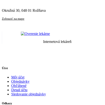
Okružná 30, 048 01 Rožňava
Zobraziť na mape
Internetová lekáreň
Účet
Môj účet
Objednávky
Obľúbené
Detail účtu
Sledovanie objednávky
Odkazy