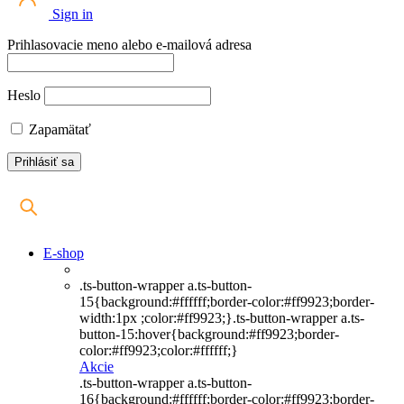
Sign in
Prihlasovacie meno alebo e-mailová adresa
Heslo
Zapamätať
E-shop
.ts-button-wrapper a.ts-button-
15{background:#ffffff;border-color:#ff9923;border-
width:1px ;color:#ff9923;}.ts-button-wrapper a.ts-
button-15:hover{background:#ff9923;border-
color:#ff9923;color:#ffffff;}
Akcie
.ts-button-wrapper a.ts-button-
16{background:#ffffff;border-color:#ff9923;border-