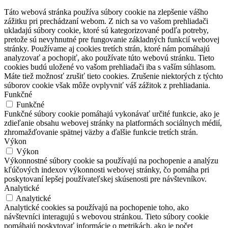
Táto webová stránka používa súbory cookie na zlepšenie vášho
zážitku pri prechádzaní webom.
Z nich sa vo vašom prehliadači
ukladajú súbory cookie, ktoré sú kategorizované podľa potreby,
pretože sú nevyhnutné pre fungovanie základných funkcií webovej
stránky.
Používame aj cookies tretích strán, ktoré nám pomáhajú
analyzovať a pochopiť, ako používate túto webovú stránku.
Tieto
cookies budú uložené vo vašom prehliadači iba s vaším súhlasom.
Máte tiež možnosť zrušiť tieto cookies.
Zrušenie niektorých z týchto
súborov cookie však môže ovplyvniť váš zážitok z prehliadania.
Funkčné
Funkčné
Funkčné súbory cookie pomáhajú vykonávať určité funkcie, ako je
zdieľanie obsahu webovej stránky na platformách sociálnych médií,
zhromažďovanie spätnej väzby a ďalšie funkcie tretích strán.
Výkon
Výkon
Výkonnostné súbory cookie sa používajú na pochopenie a analýzu
kľúčových indexov výkonnosti webovej stránky, čo pomáha pri
poskytovaní lepšej používateľskej skúsenosti pre návštevníkov.
Analytické
Analytické
Analytické cookies sa používajú na pochopenie toho, ako
návštevníci interagujú s webovou stránkou. Tieto súbory cookie
pomáhajú poskytovať informácie o metrikách, ako je počet