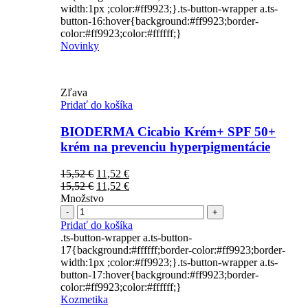
width:1px ;color:#ff9923;}.ts-button-wrapper a.ts-
button-16:hover{background:#ff9923;border-
color:#ff9923;color:#ffffff;}
Novinky
Zľava
Pridať do košíka
BIODERMA Cicabio Krém+ SPF 50+
krém na prevenciu hyperpigmentácie
Pôvodná
Aktuálna
15,52
€
11,52
€
cena
Pôvodná
cena
Aktuálna
15,52
€
11,52
€
bola:
cena
je:
cena
Množstvo
Počet
15,52 €.
bola:
11,52 €.
je:
15,52 €.
11,52 €.
Pridať do košíka
.ts-button-wrapper a.ts-button-
17{background:#ffffff;border-color:#ff9923;border-
width:1px ;color:#ff9923;}.ts-button-wrapper a.ts-
button-17:hover{background:#ff9923;border-
color:#ff9923;color:#ffffff;}
Kozmetika