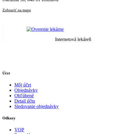
Zobraziť na mape
Internetová lekáreň
Účet
Môj účet
Objednávky
Obľúbené
Detail účtu
Sledovanie objednávky
Odkazy
VOP