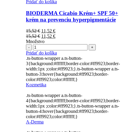
Pridať do košíka
BIODERMA Cicabio Krém+ SPF 50+
krém na prevenciu hyperpigmentácie
Pôvodná
Aktuálna
15,52
€
11,52
€
cena
Pôvodná
cena
Aktuálna
15,52
€
11,52
€
bola:
cena
je:
cena
Množstvo
Počet
15,52 €.
bola:
11,52 €.
je:
15,52 €.
11,52 €.
Pridať do košíka
.ts-button-wrapper a.ts-button-
3{background:#ffffff;border-color:#ff9923;border-
width:1px ;color:#ff9923;}.ts-button-wrapper a.ts-
button-3:hover{background:#ff9923;border-
color:#ff9923;color:#ffffff;}
Kozmetika
.ts-button-wrapper a.ts-button-
4{background:#ffffff;border-color:#ff9923;border-
width:1px ;color:#ff9923;}.ts-button-wrapper a.ts-
button-4:hover{background:#ff9923;border-
color:#ff9923;color:#ffffff;}
A-Derma