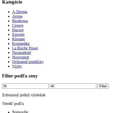
Kategórie
A-Derma
Avene
Bioderma
Cerave
Ducray
Eucerin
Klorane
Kozmetika
La Roche Posay
Nezaradené
Novexpert
Ochranné pomôcky
Vichy
Filter podľa ceny
Minimálna
Maximálna
Filter
cena
cena
Zobrazený jediný výsledok
Triediť podľa
Najnovšie