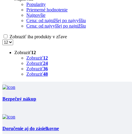
Popularity
Priemerné hodnotenie
Najnovšie
Cena: od najnižšej po najvyššiu
Cena: od najvyššej po najnižšiu
Zobraziť iba produkty v zľave
Zobraziť
12
Zobraziť
12
Zobraziť
24
Zobraziť
36
Zobraziť
48
Bezpečný nákup
Doručenie aj do zásielkovne