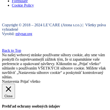
Formuláre
Cookie Policy
Copyright © 2018 – 2024 LE’CARE (Atona s.r.o.) | Všetky práva
vyhradené
Vyrobil:
mlynar.org
Back to Top
Na našej webovej stránke používame súbory cookie, aby sme vám
poskytli čo najrelevantnejší zážitok tým, že si zapamätáme vaše
preferencie a opakované návštevy. Kliknutím na „Prijať všetko“
súhlasíte s používaním VŠETKÝCH súborov cookie. Môžete však
navštíviť „Nastavenia súborov cookie“ a poskytnúť kontrolovaný
súhlas.
Nastavenia
Prijať všetko
Close
Prehľad ochrany osobných údajov