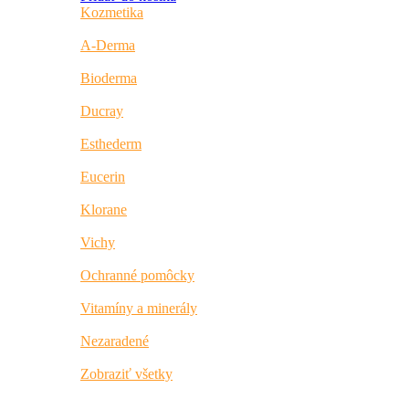
Kozmetika
A-Derma
Bioderma
Ducray
Esthederm
Eucerin
Klorane
Vichy
Ochranné pomôcky
Vitamíny a minerály
Nezaradené
Zobraziť všetky