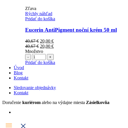
Zľava
Rýchly náhľad
Pridať do košíka
Eucerin AntiPigment noční krém 50 ml
Pôvodná
Aktuálna
40,67
€
20,00
€
cena
Pôvodná
cena
Aktuálna
40,67
€
20,00
€
bola:
cena
je:
cena
Množstvo
Počet
40,67 €.
bola:
20,00 €.
je:
40,67 €.
20,00 €.
Pridať do košíka
Úvod
Blog
Kontakt
Sledovanie objednávky
Kontakt
Doručenie
kuriérom
alebo na výdajne miesta
Zásielkovňa