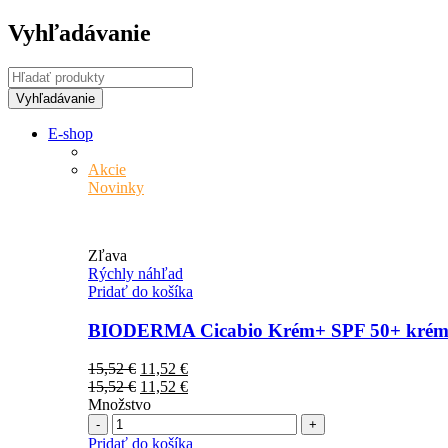
Vyhľadávanie
E-shop
Akcie
Novinky
Zľava
Rýchly náhľad
Pridať do košíka
BIODERMA Cicabio Krém+ SPF 50+ krém n
Pôvodná
Aktuálna
15,52
€
11,52
€
cena
Pôvodná
cena
Aktuálna
15,52
€
11,52
€
bola:
cena
je:
cena
Množstvo
Počet
15,52 €.
bola:
11,52 €.
je:
15,52 €.
11,52 €.
Pridať do košíka