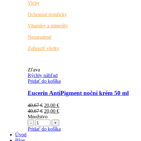
Vichy
Ochranné pomôcky
Vitamíny a minerály
Nezaradené
Zobraziť všetky
Zľava
Rýchly náhľad
Pridať do košíka
Eucerin AntiPigment noční krém 50 ml
Pôvodná
Aktuálna
40,67
€
20,00
€
cena
Pôvodná
cena
Aktuálna
40,67
€
20,00
€
bola:
cena
je:
cena
Množstvo
Počet
40,67 €.
bola:
20,00 €.
je:
40,67 €.
20,00 €.
Pridať do košíka
Úvod
Blog