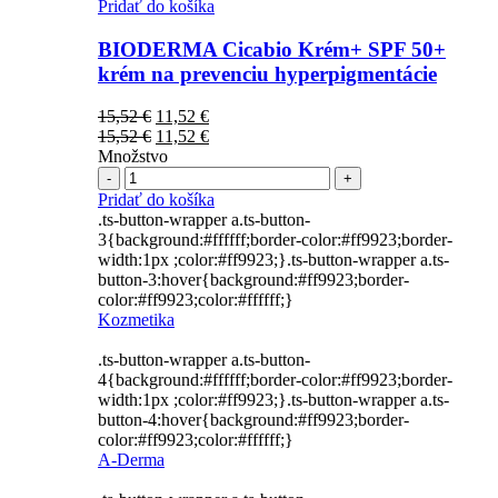
Pridať do košíka
BIODERMA Cicabio Krém+ SPF 50+
krém na prevenciu hyperpigmentácie
Pôvodná
Aktuálna
15,52
€
11,52
€
cena
Pôvodná
cena
Aktuálna
15,52
€
11,52
€
bola:
cena
je:
cena
Množstvo
Počet
15,52 €.
bola:
11,52 €.
je:
15,52 €.
11,52 €.
Pridať do košíka
.ts-button-wrapper a.ts-button-
3{background:#ffffff;border-color:#ff9923;border-
width:1px ;color:#ff9923;}.ts-button-wrapper a.ts-
button-3:hover{background:#ff9923;border-
color:#ff9923;color:#ffffff;}
Kozmetika
.ts-button-wrapper a.ts-button-
4{background:#ffffff;border-color:#ff9923;border-
width:1px ;color:#ff9923;}.ts-button-wrapper a.ts-
button-4:hover{background:#ff9923;border-
color:#ff9923;color:#ffffff;}
A-Derma