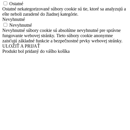
Ostatné
Ostatné nekategorizované súbory cookie sú tie, ktoré sa analyzujú a
ešte neboli zaradené do žiadnej kategórie.
Nevyhnutné
Nevyhnutné
Nevyhnutné súbory cookie sú absolútne nevyhnutné pre správne
fungovanie webovej stránky. Tieto súbory cookie anonymne
zaisťujú základné funkcie a bezpečnostné prvky webovej stránky.
ULOŽIŤ A PRIJAŤ
Produkt bol pridaný do vášho košíka