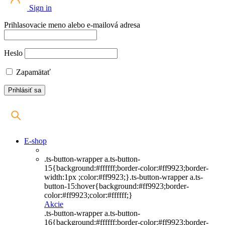
Sign in
Prihlasovacie meno alebo e-mailová adresa
Heslo
Zapamätať
E-shop
.ts-button-wrapper a.ts-button-
15{background:#ffffff;border-color:#ff9923;border-
width:1px ;color:#ff9923;}.ts-button-wrapper a.ts-
button-15:hover{background:#ff9923;border-
color:#ff9923;color:#ffffff;}
Akcie
.ts-button-wrapper a.ts-button-
16{background:#ffffff;border-color:#ff9923;border-