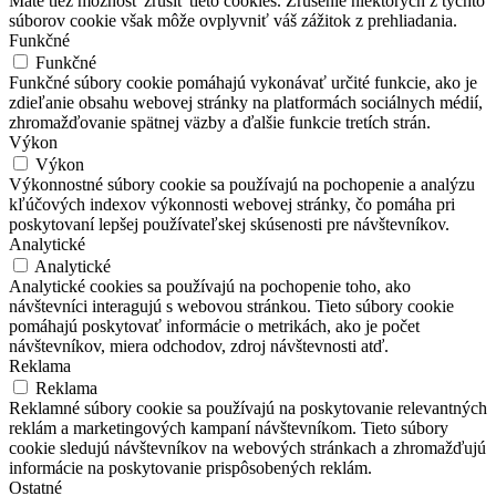
Máte tiež možnosť zrušiť tieto cookies.
Zrušenie niektorých z týchto
súborov cookie však môže ovplyvniť váš zážitok z prehliadania.
Funkčné
Funkčné
Funkčné súbory cookie pomáhajú vykonávať určité funkcie, ako je
zdieľanie obsahu webovej stránky na platformách sociálnych médií,
zhromažďovanie spätnej väzby a ďalšie funkcie tretích strán.
Výkon
Výkon
Výkonnostné súbory cookie sa používajú na pochopenie a analýzu
kľúčových indexov výkonnosti webovej stránky, čo pomáha pri
poskytovaní lepšej používateľskej skúsenosti pre návštevníkov.
Analytické
Analytické
Analytické cookies sa používajú na pochopenie toho, ako
návštevníci interagujú s webovou stránkou. Tieto súbory cookie
pomáhajú poskytovať informácie o metrikách, ako je počet
návštevníkov, miera odchodov, zdroj návštevnosti atď.
Reklama
Reklama
Reklamné súbory cookie sa používajú na poskytovanie relevantných
reklám a marketingových kampaní návštevníkom. Tieto súbory
cookie sledujú návštevníkov na webových stránkach a zhromažďujú
informácie na poskytovanie prispôsobených reklám.
Ostatné