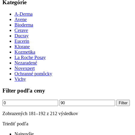
Kategórie
A-Derma
Avene
Bioderma
Cerave
Ducray
Eucerin
Klorane
Kozmetika
La Roche Posay
Nezaradené
Novexpert
Ochranné pomôcky
Vichy
Filter podľa ceny
Minimálna
Maximálna
Filter
cena
cena
Zoradené
Zobrazených 181–192 z 212 výsledkov
podľa
Triediť podľa
najnovších
Najnovšie