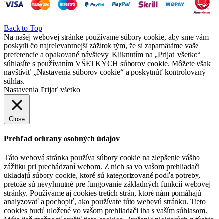
Back to Top
Na našej webovej stránke používame súbory cookie, aby sme vám
poskytli čo najrelevantnejší zážitok tým, že si zapamätáme vaše
preferencie a opakované návštevy. Kliknutím na „Prijať všetko“
súhlasíte s používaním VŠETKÝCH súborov cookie. Môžete však
navštíviť „Nastavenia súborov cookie“ a poskytnúť kontrolovaný
súhlas.
Nastavenia
Prijať všetko
Close
Prehľad ochrany osobných údajov
Táto webová stránka používa súbory cookie na zlepšenie vášho
zážitku pri prechádzaní webom.
Z nich sa vo vašom prehliadači
ukladajú súbory cookie, ktoré sú kategorizované podľa potreby,
pretože sú nevyhnutné pre fungovanie základných funkcií webovej
stránky.
Používame aj cookies tretích strán, ktoré nám pomáhajú
analyzovať a pochopiť, ako používate túto webovú stránku.
Tieto
cookies budú uložené vo vašom prehliadači iba s vaším súhlasom.