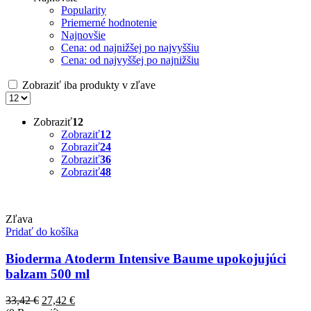
Popularity
Priemerné hodnotenie
Najnovšie
Cena: od najnižšej po najvyššiu
Cena: od najvyššej po najnižšiu
Zobraziť iba produkty v zľave
Zobraziť
12
Zobraziť
12
Zobraziť
24
Zobraziť
36
Zobraziť
48
Zľava
Pridať do košíka
Bioderma Atoderm Intensive Baume upokojujúci
balzam 500 ml
Pôvodná
Aktuálna
33,42
€
27,42
€