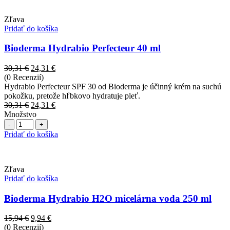
Zľava
Pridať do košíka
Bioderma Hydrabio Perfecteur 40 ml
Pôvodná
Aktuálna
30,31
€
24,31
€
cena
cena
(0 Recenzií)
bola:
je:
Hydrabio Perfecteur SPF 30 od Bioderma je účinný krém na suchú
30,31 €.
24,31 €.
pokožku, pretože hľbkovo hydratuje pleť.
Pôvodná
Aktuálna
30,31
€
24,31
€
cena
cena
Množstvo
Počet
bola:
je:
30,31 €.
24,31 €.
Pridať do košíka
Zľava
Pridať do košíka
Bioderma Hydrabio H2O micelárna voda 250 ml
Pôvodná
Aktuálna
15,94
€
9,94
€
cena
cena
(0 Recenzií)