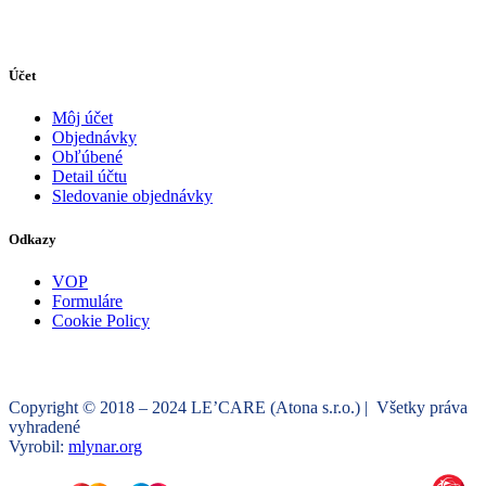
Účet
Môj účet
Objednávky
Obľúbené
Detail účtu
Sledovanie objednávky
Odkazy
VOP
Formuláre
Cookie Policy
Copyright © 2018 – 2024 LE’CARE (Atona s.r.o.) | Všetky práva
vyhradené
Vyrobil:
mlynar.org