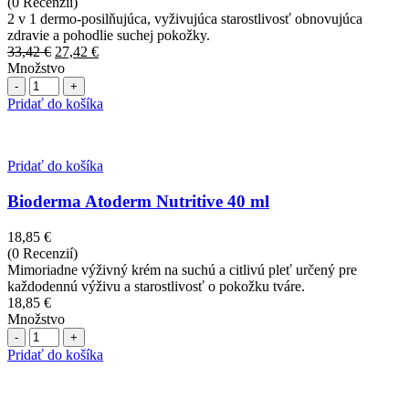
cena
cena
(0 Recenzií)
bola:
je:
2 v 1 dermo-posilňujúca, vyživujúca starostlivosť obnovujúca
33,42 €.
27,42 €.
zdravie a pohodlie suchej pokožky.
Pôvodná
Aktuálna
33,42
€
27,42
€
cena
cena
Množstvo
Počet
bola:
je:
33,42 €.
27,42 €.
Pridať do košíka
Pridať do košíka
Bioderma Atoderm Nutritive 40 ml
18,85
€
(0 Recenzií)
Mimoriadne výživný krém na suchú a citlivú pleť určený pre
každodennú výživu a starostlivosť o pokožku tváre.
18,85
€
Množstvo
Počet
Pridať do košíka