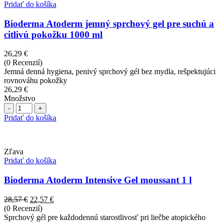
Pridať do košíka
Bioderma Atoderm jemný sprchový gel pre suchú a
citlivú pokožku 1000 ml
26,29
€
(0 Recenzií)
Jemná denná hygiena, penivý sprchový gél bez mydla, rešpektujúci
rovnováhu pokožky
26,29
€
Množstvo
Počet
Pridať do košíka
Zľava
Pridať do košíka
Bioderma Atoderm Intensive Gel moussant 1 l
Pôvodná
Aktuálna
28,57
€
22,57
€
cena
cena
(0 Recenzií)
bola:
je:
Sprchový gél pre každodennú starostlivosť pri liečbe atopického