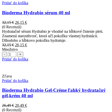
Pridať do košíka
Bioderma Hydrabio sérum 40 ml
Pôvodná
Aktuálna
32,15
€
26,15
€
cena
cena
(0 Recenzií)
bola:
je:
Hydratačné sérum Hydrabio je vhodné na hĺbkové čistenie pleti.
32,15 €.
26,15 €.
Znamená starostlivosť, ktorá učí pokožku vlastnej hydratácii.
Dlhodobo a hĺbkovo pokožku hydratuje.
Pôvodná
Aktuálna
32,15
€
26,15
€
cena
cena
Množstvo
Počet
bola:
je:
32,15 €.
26,15 €.
Pridať do košíka
Zľava
Pridať do košíka
Bioderma Hydrabio Gel-Créme ľahký hydratačný
gél-krém 40 ml
Pôvodná
Aktuálna
26,49
€
20,49
€
cena
cena
(0 Recenzií)