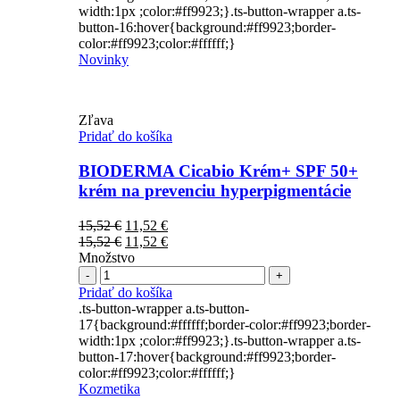
width:1px ;color:#ff9923;}.ts-button-wrapper a.ts-
button-16:hover{background:#ff9923;border-
color:#ff9923;color:#ffffff;}
Novinky
Zľava
Pridať do košíka
BIODERMA Cicabio Krém+ SPF 50+
krém na prevenciu hyperpigmentácie
Pôvodná
Aktuálna
15,52
€
11,52
€
cena
Pôvodná
cena
Aktuálna
15,52
€
11,52
€
bola:
cena
je:
cena
Množstvo
Počet
15,52 €.
bola:
11,52 €.
je:
15,52 €.
11,52 €.
Pridať do košíka
.ts-button-wrapper a.ts-button-
17{background:#ffffff;border-color:#ff9923;border-
width:1px ;color:#ff9923;}.ts-button-wrapper a.ts-
button-17:hover{background:#ff9923;border-
color:#ff9923;color:#ffffff;}
Kozmetika