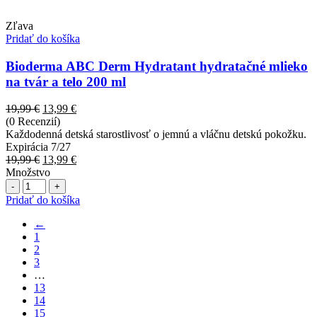
Zľava
Pridať do košíka
Bioderma ABC Derm Hydratant hydratačné mlieko
na tvár a telo 200 ml
Pôvodná
Aktuálna
19,99
€
13,99
€
cena
cena
(0 Recenzií)
bola:
je:
Každodenná detská starostlivosť o jemnú a vláčnu detskú pokožku.
19,99 €.
13,99 €.
Expirácia 7/27
Pôvodná
Aktuálna
19,99
€
13,99
€
cena
cena
Množstvo
Počet
bola:
je:
19,99 €.
13,99 €.
Pridať do košíka
←
1
2
3
…
13
14
15