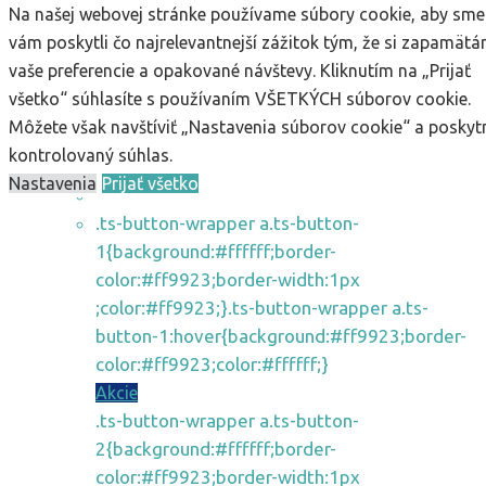
Na našej webovej stránke používame súbory cookie, aby sme
Vyhľadávanie
vám poskytli čo najrelevantnejší zážitok tým, že si zapamät
vaše preferencie a opakované návštevy. Kliknutím na „Prijať
všetko“ súhlasíte s používaním VŠETKÝCH súborov cookie.
Môžete však navštíviť „Nastavenia súborov cookie“ a poskyt
kontrolovaný súhlas.
E-shop
Nastavenia
Prijať všetko
.ts-button-wrapper a.ts-button-
1{background:#ffffff;border-
color:#ff9923;border-width:1px
;color:#ff9923;}.ts-button-wrapper a.ts-
button-1:hover{background:#ff9923;border-
color:#ff9923;color:#ffffff;}
Akcie
.ts-button-wrapper a.ts-button-
2{background:#ffffff;border-
color:#ff9923;border-width:1px