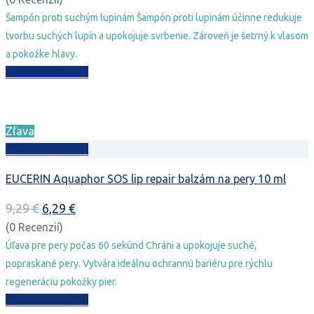
bola:
je:
Šampón proti suchým lupinám Šampón proti lupinám účinne redukuje
20,78 €.
15,78 €.
tvorbu suchých lupín a upokojuje svrbenie. Zároveň je šetrný k vlasom
a pokožke hlavy.
Pridať do košíka
Zľava
Pridať do košíka
EUCERIN Aquaphor SOS lip repair balzám na pery 10 ml
Pôvodná
Aktuálna
9,29
€
6,29
€
cena
cena
(0 Recenzií)
bola:
je:
Úľava pre pery počas 60 sekúnd Chráni a upokojuje suché,
9,29 €.
6,29 €.
popraskané pery. Vytvára ideálnu ochrannú bariéru pre rýchlu
regeneráciu pokožky pier.
Pridať do košíka