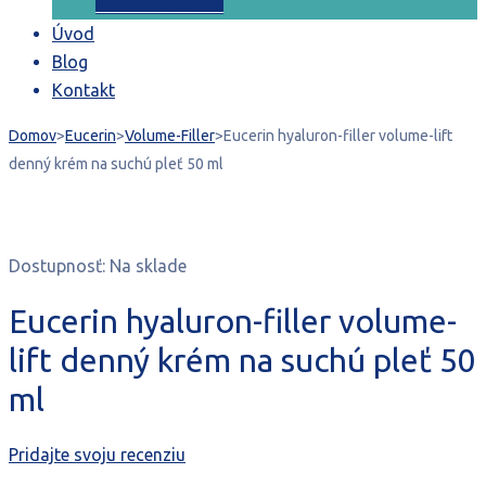
cena
cena
Pridať do košíka
bola:
je:
Úvod
40,67 €.
20,00 €.
Blog
Kontakt
Domov
>
Eucerin
>
Volume-Filler
>
Eucerin hyaluron-filler volume-lift
denný krém na suchú pleť 50 ml
Dostupnosť:
Na sklade
Eucerin hyaluron-filler volume-
lift denný krém na suchú pleť 50
ml
Pridajte svoju recenziu