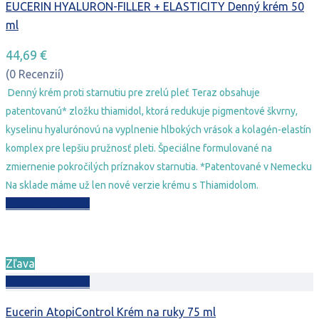
EUCERIN HYALURON-FILLER + ELASTICITY Denný krém 50
ml
44,69
€
(0 Recenzií)
Denný krém proti starnutiu pre zrelú pleť Teraz obsahuje
patentovanú* zložku thiamidol, ktorá redukuje pigmentové škvrny,
kyselinu hyalurónovú na vyplnenie hlbokých vrások a kolagén-elastín
komplex pre lepšiu pružnosť pleti. Špeciálne formulované na
zmiernenie pokročilých príznakov starnutia. *Patentované v Nemecku
Na sklade máme už len nové verzie krému s Thiamidolom.
Pridať do košíka
Zľava
Pridať do košíka
Eucerin AtopiControl Krém na ruky 75 ml