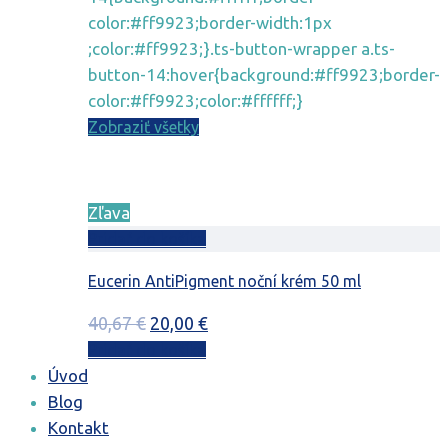
color:#ff9923;border-width:1px
;color:#ff9923;}.ts-button-wrapper a.ts-
button-14:hover{background:#ff9923;border-
color:#ff9923;color:#ffffff;}
Zobraziť všetky
Zľava
Pridať do košíka
Eucerin AntiPigment noční krém 50 ml
Pôvodná
Aktuálna
40,67
€
20,00
€
cena
cena
Pridať do košíka
bola:
je:
Úvod
40,67 €.
20,00 €.
Blog
Kontakt