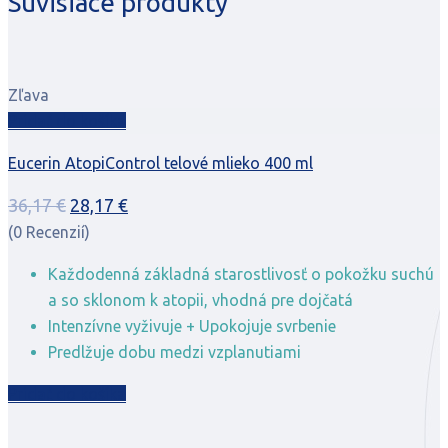
Súvisiace produkty
44,30 €.
21,00 €.
Zľava
Pridať do košíka
Eucerin AtopiControl telové mlieko 400 ml
Pôvodná
Aktuálna
36,17
€
28,17
€
cena
cena
(0 Recenzií)
bola:
je:
Každodenná základná starostlivosť o pokožku suchú
36,17 €.
28,17 €.
a so sklonom k ​​atopii, vhodná pre dojčatá
Intenzívne vyživuje + Upokojuje svrbenie
Predlžuje dobu medzi vzplanutiami
Pridať do košíka