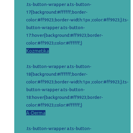
bola:
je:
.ts-button-wrapper a.ts-button-
15,52 €.
11,52 €.
17{background:#ffffff;border-
color:#ff9923;border-width:1px ;color:#ff9923;}.ts-
button-wrapper a.ts-button-
17:hover{background:#ff9923;border-
color:#ff9923;color:#ffffff;}
Kozmetika
.ts-button-wrapper a.ts-button-
18{background:#ffffff;border-
color:#ff9923;border-width:1px ;color:#ff9923;}.ts-
button-wrapper a.ts-button-
18:hover{background:#ff9923;border-
color:#ff9923;color:#ffffff;}
A-Derma
.ts-button-wrapper a.ts-button-