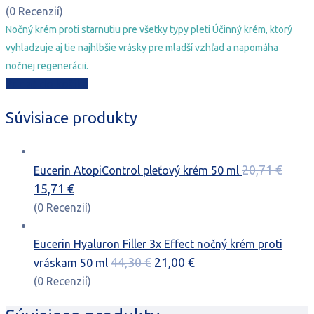
cena
cena
(0 Recenzií)
bola:
je:
Nočný krém proti starnutiu pre všetky typy pleti Účinný krém, ktorý
44,30 €.
21,00 €.
vyhladzuje aj tie najhlbšie vrásky pre mladší vzhľad a napomáha
nočnej regenerácii.
Pridať do košíka
Súvisiace produkty
20,71
€
Eucerin AtopiControl pleťový krém 50 ml
Pôvodná
Aktuálna
15,71
€
cena
cena
(0 Recenzií)
bola:
je:
20,71 €.
15,71 €.
Eucerin Hyaluron Filler 3x Effect nočný krém proti
Pôvodná
Aktuálna
44,30
€
21,00
€
vráskam 50 ml
cena
cena
(0 Recenzií)
bola:
je: