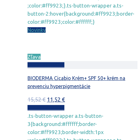
;color:#ff9923;}.ts-button-wrapper a.ts-
button-2:hover{background:#ff9923;border-
color:#ff9923;color:#ffffff;}
Novinky
Zľava
Pridať do košíka
BIODERMA Cicabio Krém+ SPF 50+ krém na
prevenciu hyperpigmentácie
Pôvodná
Aktuálna
15,52
€
11,52
€
cena
cena
Pridať do košíka
bola:
je:
.ts-button-wrapper a.ts-button-
15,52 €.
11,52 €.
3{background:#ffffff;border-
color:#ff9923;border-width:1px