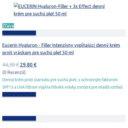
Zľava
Pridať do košíka
Eucerin Hyaluron - Filler Intenzívny vypĺňajúci denný krém
proti vráskam pre suchú pleť 50 ml
Pôvodná
Aktuálna
44,30
€
29,80
€
cena
cena
(0 Recenzií)
bola:
je:
Denný krém proti starnutiu pre suchú pleť, s ochranným faktorom
44,30 €.
29,80 €.
SPF15 a UVA filtrom Vypĺňa hlboké vrásky zvnútra pre mladší vzhľad.
Pridať do košíka
Pridať do košíka