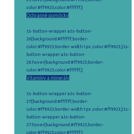
color:#ff9923;color:#ffffff;}
Ochranné pomôcky
.ts-button-wrapper a.ts-button-
26{background:#ffffff;border-
color:#ff9923;border-width:1px ;color:#ff9923;}.ts-
button-wrapper a.ts-button-
26:hover{background:#ff9923;border-
color:#ff9923;color:#ffffff;}
Vitamíny a minerály
.ts-button-wrapper a.ts-button-
27{background:#ffffff;border-
color:#ff9923;border-width:1px ;color:#ff9923;}.ts-
button-wrapper a.ts-button-
27:hover{background:#ff9923;border-
color:#ff9923;color:#ffffff;}