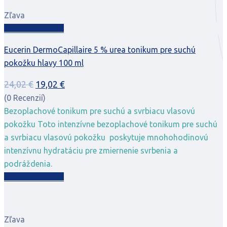
Zľava
Pridať do košíka
Eucerin DermoCapillaire 5 % urea tonikum pre suchú
pokožku hlavy 100 ml
Pôvodná
Aktuálna
24,02
€
19,02
€
cena
cena
(0 Recenzií)
bola:
je:
Bezoplachové tonikum pre suchú a svrbiacu vlasovú
24,02 €.
19,02 €.
pokožku Toto intenzívne bezoplachové tonikum pre suchú
a svrbiacu vlasovú pokožku poskytuje mnohohodinovú
intenzívnu hydratáciu pre zmiernenie svrbenia a
podráždenia.
Pridať do košíka
Zľava