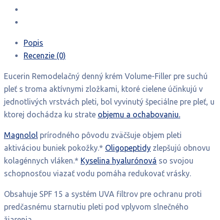
na
suchú
pleť
50
Popis
ml
Recenzie (0)
Eucerin Remodelačný denný krém Volume-Filler pre suchú
pleť s troma aktívnymi zložkami, ktoré cielene účinkujú v
jednotlivých vrstvách pleti, bol vyvinutý špeciálne pre pleť, u
ktorej dochádza ku strate
objemu a ochabovaniu.
Magnolol
prírodného pôvodu zväčšuje objem pleti
aktiváciou buniek pokožky.*
Oligopeptidy
zlepšujú obnovu
kolagénnych vláken.*
Kyselina hyalurónová
so svojou
schopnosťou viazať vodu pomáha redukovať vrásky.
Obsahuje SPF 15 a systém UVA filtrov pre ochranu proti
predčasnému starnutiu pleti pod vplyvom slnečného
žiarenia.