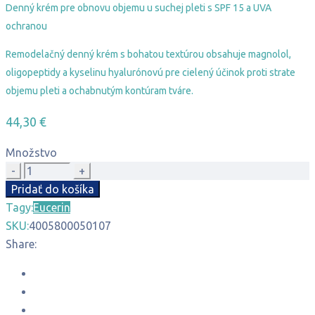
Denný krém pre obnovu objemu u suchej pleti s SPF 15 a UVA
ochranou
Remodelačný denný krém s bohatou textúrou obsahuje magnolol,
oligopeptidy a kyselinu hyalurónovú pre cielený účinok proti strate
objemu pleti a ochabnutým kontúram tváre.
44,30
€
Množstvo
množstvo
Eucerin
Pridať do košíka
hyaluron-
Tagy:
Eucerin
filler
SKU:
4005800050107
volume-
Share:
lift
denný
krém