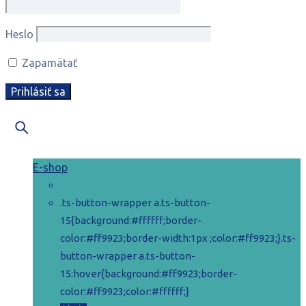
Heslo
Zapamätať
E-shop
.ts-button-wrapper a.ts-button-
15{background:#ffffff;border-
color:#ff9923;border-width:1px ;color:#ff9923;}.ts-
button-wrapper a.ts-button-
15:hover{background:#ff9923;border-
color:#ff9923;color:#ffffff;}