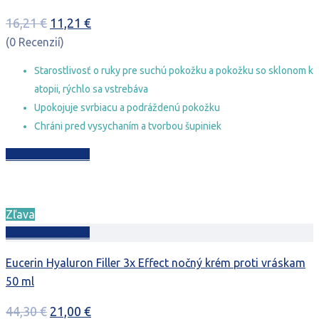
Pôvodná
Aktuálna
16,21
€
11,21
€
cena
cena
(0 Recenzií)
bola:
je:
Starostlivosť o ruky pre suchú pokožku a pokožku so sklonom k
16,21 €.
11,21 €.
atopii, rýchlo sa vstrebáva
Upokojuje svrbiacu a podráždenú pokožku
Chráni pred vysychaním a tvorbou šupiniek
Pridať do košíka
Zľava
Pridať do košíka
Eucerin Hyaluron Filler 3x Effect nočný krém proti vráskam
50 ml
Pôvodná
Aktuálna
44,30
€
21,00
€