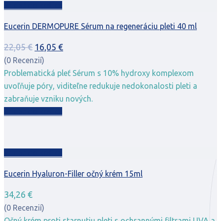
Pridať do košíka
Eucerin DERMOPURE Sérum na regeneráciu pleti 40 ml
Pôvodná
Aktuálna
22,05
€
16,05
€
cena
cena
(0 Recenzií)
bola:
je:
Problematická pleť Sérum s 10% hydroxy komplexom
22,05 €.
16,05 €.
uvoľňuje póry, viditeľne redukuje nedokonalosti pleti a
zabraňuje vzniku nových.
Pridať do košíka
Pridať do košíka
Eucerin Hyaluron-Filler očný krém 15ml
34,26
€
(0 Recenzií)
Očný krém proti starnutiu pleti s ochrannými filtrami UVA a