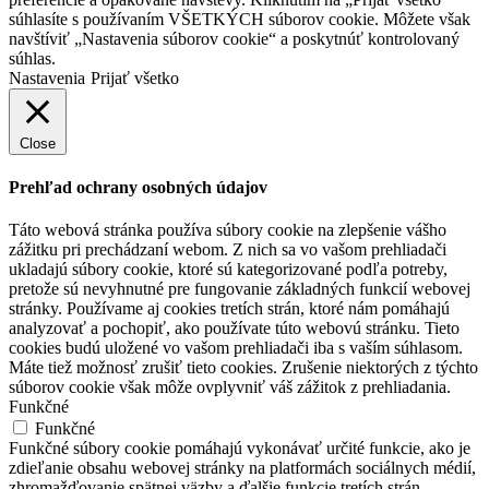
súhlasíte s používaním VŠETKÝCH súborov cookie. Môžete však
navštíviť „Nastavenia súborov cookie“ a poskytnúť kontrolovaný
súhlas.
Nastavenia
Prijať všetko
Close
Prehľad ochrany osobných údajov
Táto webová stránka používa súbory cookie na zlepšenie vášho
zážitku pri prechádzaní webom.
Z nich sa vo vašom prehliadači
ukladajú súbory cookie, ktoré sú kategorizované podľa potreby,
pretože sú nevyhnutné pre fungovanie základných funkcií webovej
stránky.
Používame aj cookies tretích strán, ktoré nám pomáhajú
analyzovať a pochopiť, ako používate túto webovú stránku.
Tieto
cookies budú uložené vo vašom prehliadači iba s vaším súhlasom.
Máte tiež možnosť zrušiť tieto cookies.
Zrušenie niektorých z týchto
súborov cookie však môže ovplyvniť váš zážitok z prehliadania.
Funkčné
Funkčné
Funkčné súbory cookie pomáhajú vykonávať určité funkcie, ako je
zdieľanie obsahu webovej stránky na platformách sociálnych médií,
zhromažďovanie spätnej väzby a ďalšie funkcie tretích strán.