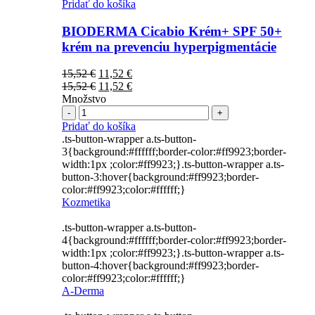
Pridať do košíka
BIODERMA Cicabio Krém+ SPF 50+
krém na prevenciu hyperpigmentácie
Pôvodná
Aktuálna
15,52
€
11,52
€
cena
Pôvodná
cena
Aktuálna
15,52
€
11,52
€
bola:
cena
je:
cena
Množstvo
Počet
15,52 €.
bola:
11,52 €.
je:
15,52 €.
11,52 €.
Pridať do košíka
.ts-button-wrapper a.ts-button-
3{background:#ffffff;border-color:#ff9923;border-
width:1px ;color:#ff9923;}.ts-button-wrapper a.ts-
button-3:hover{background:#ff9923;border-
color:#ff9923;color:#ffffff;}
Kozmetika
.ts-button-wrapper a.ts-button-
4{background:#ffffff;border-color:#ff9923;border-
width:1px ;color:#ff9923;}.ts-button-wrapper a.ts-
button-4:hover{background:#ff9923;border-
color:#ff9923;color:#ffffff;}
A-Derma