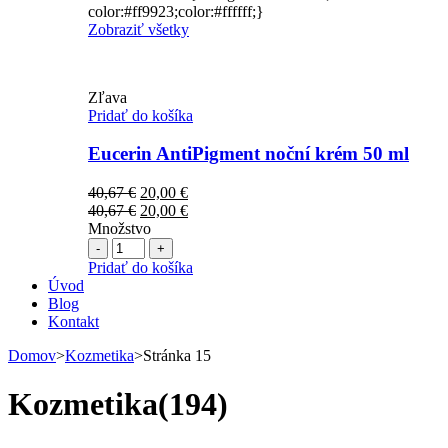
color:#ff9923;color:#ffffff;}
Zobraziť všetky
Zľava
Pridať do košíka
Eucerin AntiPigment noční krém 50 ml
Pôvodná
Aktuálna
40,67
€
20,00
€
cena
Pôvodná
cena
Aktuálna
40,67
€
20,00
€
bola:
cena
je:
cena
Množstvo
Počet
40,67 €.
bola:
20,00 €.
je:
40,67 €.
20,00 €.
Pridať do košíka
Úvod
Blog
Kontakt
Domov
>
Kozmetika
>
Stránka 15
Kozmetika
(194)