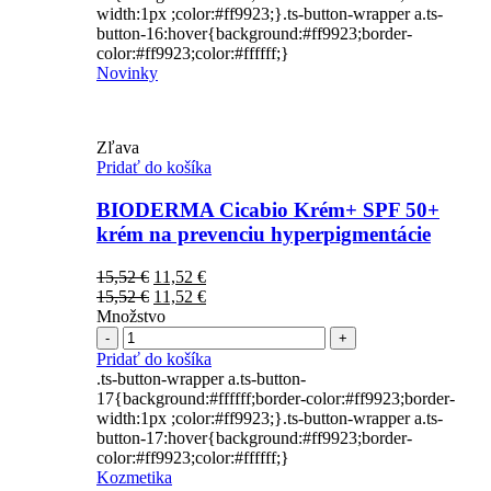
width:1px ;color:#ff9923;}.ts-button-wrapper a.ts-
button-16:hover{background:#ff9923;border-
color:#ff9923;color:#ffffff;}
Novinky
Zľava
Pridať do košíka
BIODERMA Cicabio Krém+ SPF 50+
krém na prevenciu hyperpigmentácie
Pôvodná
Aktuálna
15,52
€
11,52
€
cena
Pôvodná
cena
Aktuálna
15,52
€
11,52
€
bola:
cena
je:
cena
Množstvo
Počet
15,52 €.
bola:
11,52 €.
je:
15,52 €.
11,52 €.
Pridať do košíka
.ts-button-wrapper a.ts-button-
17{background:#ffffff;border-color:#ff9923;border-
width:1px ;color:#ff9923;}.ts-button-wrapper a.ts-
button-17:hover{background:#ff9923;border-
color:#ff9923;color:#ffffff;}
Kozmetika