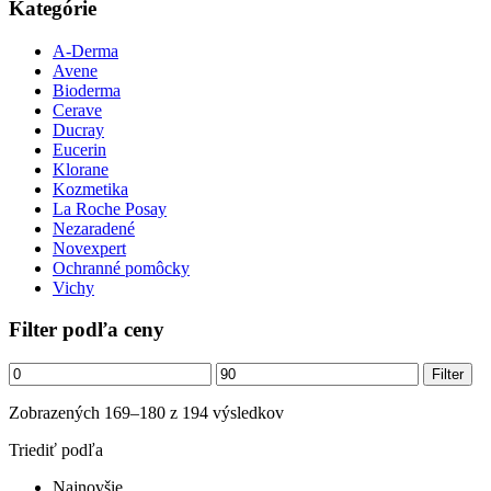
Kategórie
A-Derma
Avene
Bioderma
Cerave
Ducray
Eucerin
Klorane
Kozmetika
La Roche Posay
Nezaradené
Novexpert
Ochranné pomôcky
Vichy
Filter podľa ceny
Minimálna
Maximálna
Filter
cena
cena
Zoradené
Zobrazených 169–180 z 194 výsledkov
podľa
Triediť podľa
najnovších
Najnovšie