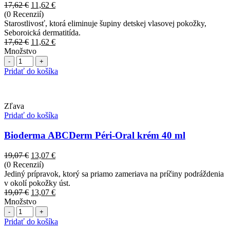
Pôvodná
Aktuálna
17,62
€
11,62
€
cena
cena
(0 Recenzií)
bola:
je:
Starostlivosť, ktorá eliminuje šupiny detskej vlasovej pokožky,
17,62 €.
11,62 €.
Seboroická dermatitída.
Pôvodná
Aktuálna
17,62
€
11,62
€
cena
cena
Množstvo
Počet
bola:
je:
17,62 €.
11,62 €.
Pridať do košíka
Zľava
Pridať do košíka
Bioderma ABCDerm Péri-Oral krém 40 ml
Pôvodná
Aktuálna
19,07
€
13,07
€
cena
cena
(0 Recenzií)
bola:
je:
Jediný prípravok, ktorý sa priamo zameriava na príčiny podráždenia
19,07 €.
13,07 €.
v okolí pokožky úst.
Pôvodná
Aktuálna
19,07
€
13,07
€
cena
cena
Množstvo
Počet
bola:
je:
19,07 €.
13,07 €.
Pridať do košíka