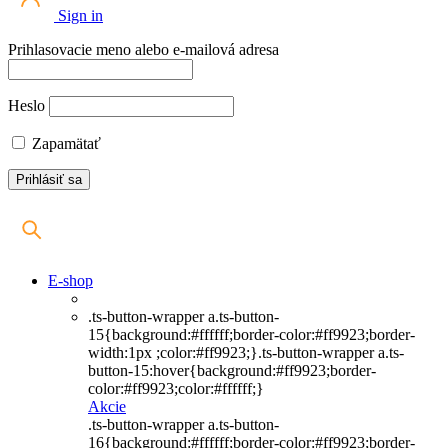
Sign in
Prihlasovacie meno alebo e-mailová adresa
Heslo
Zapamätať
E-shop
.ts-button-wrapper a.ts-button-
15{background:#ffffff;border-color:#ff9923;border-
width:1px ;color:#ff9923;}.ts-button-wrapper a.ts-
button-15:hover{background:#ff9923;border-
color:#ff9923;color:#ffffff;}
Akcie
.ts-button-wrapper a.ts-button-
16{background:#ffffff;border-color:#ff9923;border-