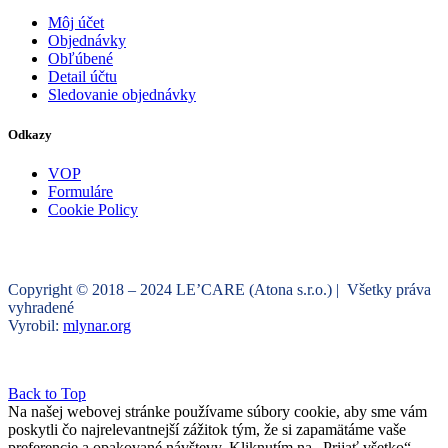
Môj účet
Objednávky
Obľúbené
Detail účtu
Sledovanie objednávky
Odkazy
VOP
Formuláre
Cookie Policy
Copyright © 2018 – 2024 LE’CARE (Atona s.r.o.) | Všetky práva
vyhradené
Vyrobil:
mlynar.org
Back to Top
Na našej webovej stránke používame súbory cookie, aby sme vám
poskytli čo najrelevantnejší zážitok tým, že si zapamätáme vaše
preferencie a opakované návštevy. Kliknutím na „Prijať všetko“