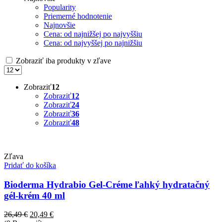
Popularity
Priemerné hodnotenie
Najnovšie
Cena: od najnižšej po najvyššiu
Cena: od najvyššej po najnižšiu
Zobraziť iba produkty v zľave
Zobraziť
12
Zobraziť
12
Zobraziť
24
Zobraziť
36
Zobraziť
48
Zľava
Pridať do košíka
Bioderma Hydrabio Gel-Créme ľahký hydratačný
gél-krém 40 ml
Pôvodná
Aktuálna
26,49
€
20,49
€