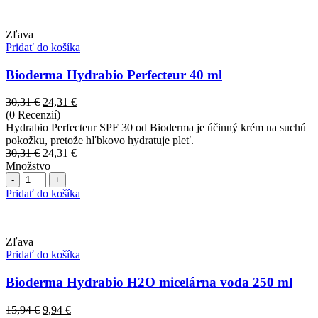
Zľava
Pridať do košíka
Bioderma Hydrabio Perfecteur 40 ml
Pôvodná
Aktuálna
30,31
€
24,31
€
cena
cena
(0 Recenzií)
bola:
je:
Hydrabio Perfecteur SPF 30 od Bioderma je účinný krém na suchú
30,31 €.
24,31 €.
pokožku, pretože hľbkovo hydratuje pleť.
Pôvodná
Aktuálna
30,31
€
24,31
€
cena
cena
Množstvo
Počet
bola:
je:
30,31 €.
24,31 €.
Pridať do košíka
Zľava
Pridať do košíka
Bioderma Hydrabio H2O micelárna voda 250 ml
Pôvodná
Aktuálna
15,94
€
9,94
€