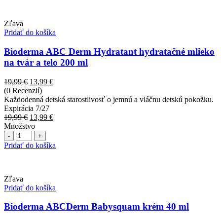
Zľava
Pridať do košíka
Bioderma ABC Derm Hydratant hydratačné mlieko
na tvár a telo 200 ml
Pôvodná
Aktuálna
19,99
€
13,99
€
cena
cena
(0 Recenzií)
bola:
je:
Každodenná detská starostlivosť o jemnú a vláčnu detskú pokožku.
19,99 €.
13,99 €.
Expirácia 7/27
Pôvodná
Aktuálna
19,99
€
13,99
€
cena
cena
Množstvo
Počet
bola:
je:
19,99 €.
13,99 €.
Pridať do košíka
Zľava
Pridať do košíka
Bioderma ABCDerm Babysquam krém 40 ml