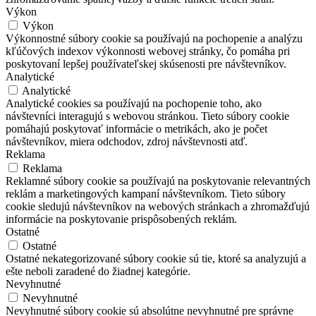
Výkon
Výkon
Výkonnostné súbory cookie sa používajú na pochopenie a analýzu
kľúčových indexov výkonnosti webovej stránky, čo pomáha pri
poskytovaní lepšej používateľskej skúsenosti pre návštevníkov.
Analytické
Analytické
Analytické cookies sa používajú na pochopenie toho, ako
návštevníci interagujú s webovou stránkou. Tieto súbory cookie
pomáhajú poskytovať informácie o metrikách, ako je počet
návštevníkov, miera odchodov, zdroj návštevnosti atď.
Reklama
Reklama
Reklamné súbory cookie sa používajú na poskytovanie relevantných
reklám a marketingových kampaní návštevníkom. Tieto súbory
cookie sledujú návštevníkov na webových stránkach a zhromažďujú
informácie na poskytovanie prispôsobených reklám.
Ostatné
Ostatné
Ostatné nekategorizované súbory cookie sú tie, ktoré sa analyzujú a
ešte neboli zaradené do žiadnej kategórie.
Nevyhnutné
Nevyhnutné
Nevyhnutné súbory cookie sú absolútne nevyhnutné pre správne