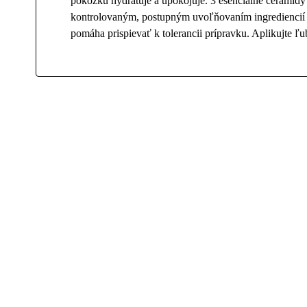
pokožku hydratuje a upokojuje. 3 esenciálne cerami
kontrolovaným, postupným uvoľňovaním ingrediencií 
pomáha prispievať k tolerancii prípravku. Aplikujte 
Nikto zatiaľ nepridal hodnotenie.
Ohodnotiť
Vaša e-mailová adresa nebude zverejnená.
Vyžadované polia 
Vaše hodnotenie
Meno
*