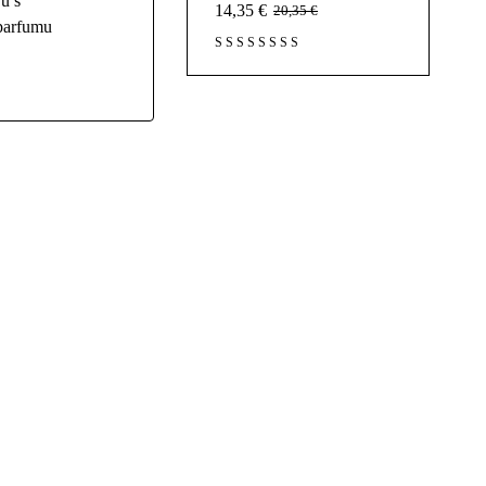
u s
14,35
€
20,35
€
 parfumu