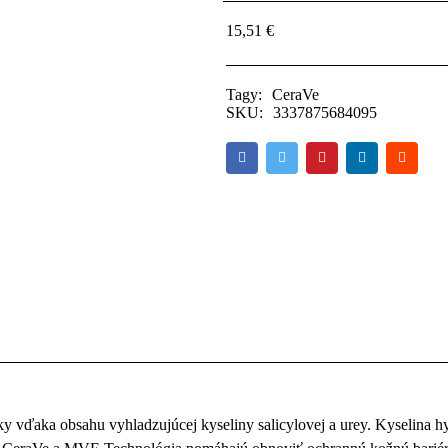
15,51
€
Tagy:
CeraVe
SKU:
3337875684095
y vďaka obsahu vyhladzujúcej kyseliny salicylovej a urey. Kyselina h