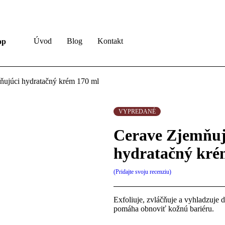
Úvod
Blog
Kontakt
op
ňujúci hydratačný krém 170 ml
VYPREDANÉ
Cerave Zjemňuj
hydratačný kré
Pridajte svoju recenziu
Exfoliuje, zvláčňuje a vyhladzuje 
pomáha obnoviť kožnú bariéru.