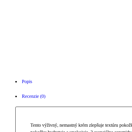
Popis
Recenzie (0)
Tento výživný, nemastný krém zlepšuje textúru pokožk