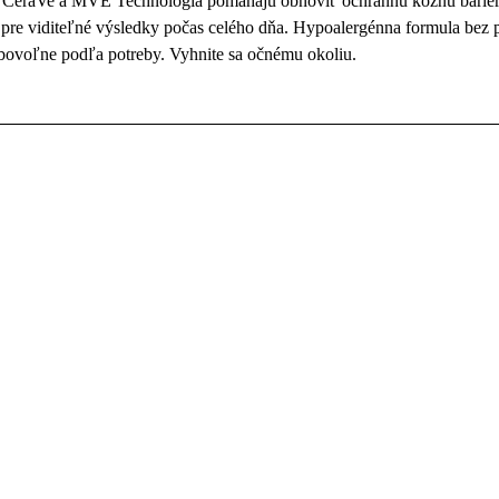
dy CeraVe a MVE Technológia pomáhajú obnoviť ochrannú kožnú bariér
pre viditeľné výsledky počas celého dňa. Hypoalergénna formula bez
ľubovoľne podľa potreby. Vyhnite sa očnému okoliu.
sú označené
*
E-mail
*