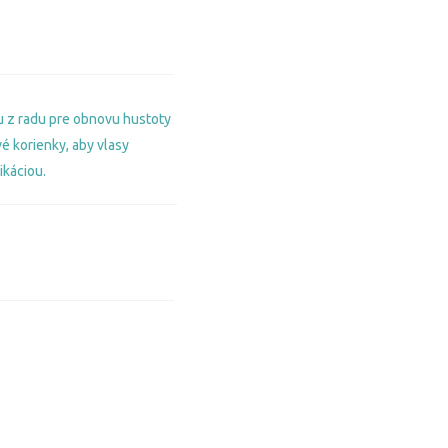
 z radu pre obnovu hustoty
vé korienky, aby vlasy
ikáciou.