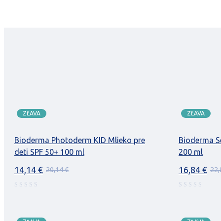
25,18 €.
19,18 €.
ZĽAVA
ZĽAVA
Bioderma Photoderm KID Mlieko pre
Bioderma S
deti SPF 50+ 100 ml
200 ml
14,14
€
16,84
€
20,14
€
22
Pôvodná
Aktuálna
Pôvodná
Aktuálna
cena
cena
cena
cena
bola:
je:
bola:
je:
20,14 €.
14,14 €.
22,84 €.
16,84 €.