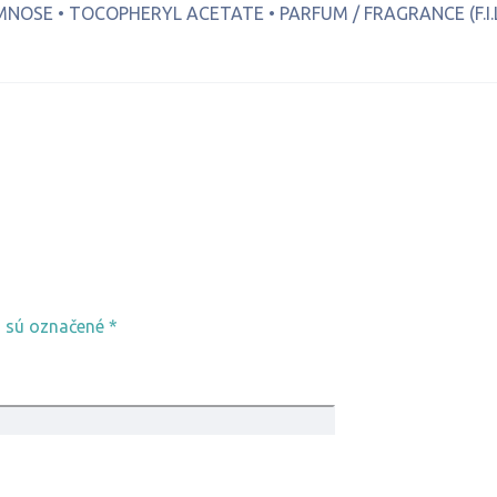
OSE • TOCOPHERYL ACETATE • PARFUM / FRAGRANCE (F.I.L.
a sú označené
*