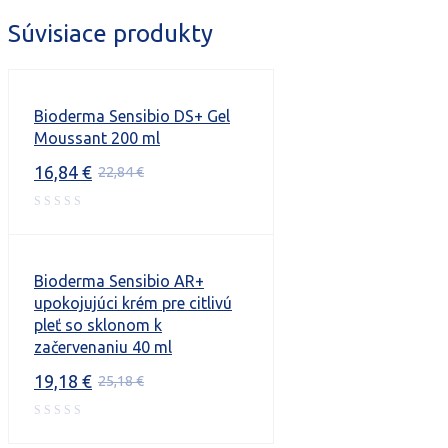
Súvisiace produkty
Bioderma Sensibio DS+ Gel
Moussant 200 ml
16,84
€
22,84
€
Pôvodná
Aktuálna
cena
cena
bola:
je:
22,84 €.
16,84 €.
Bioderma Sensibio AR+
upokojujúci krém pre citlivú
pleť so sklonom k
začervenaniu 40 ml
19,18
€
25,18
€
Pôvodná
Aktuálna
cena
cena
bola:
je: