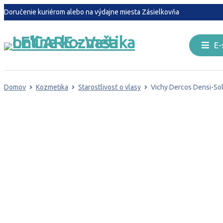
Doručenie
kuriérom
alebo na výdajne miesta
Zásielkovňa
E-shop
E-
Úvod
Blog
Domov
Kozmetika
Starostlivosť o vlasy
Vichy Dercos Densi-Sol
Kontakt
VYPREDANÉ
Sledovanie objednávky
Kontakt
Doručenie
kuriérom
alebo na výdajne miesta
Zásielkovňa