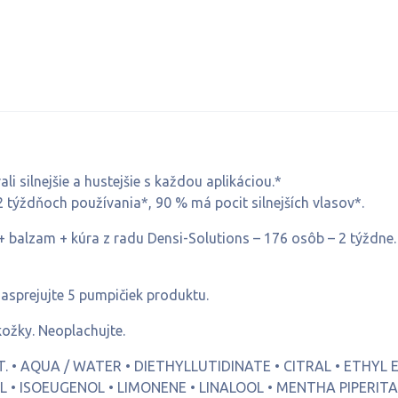
li silnejšie a hustejšie s každou aplikáciou.*
 2 týždňoch používania*, 90 % má pocit silnejších vlasov*.
 balzam + kúra z radu Densi-Solutions – 176 osôb – 2 týždne. S
 nasprejujte 5 pumpičiek produktu.
ožky. Neoplachujte.
T. • AQUA / WATER • DIETHYLLUTIDINATE • CITRAL • ETHYL 
• ISOEUGENOL • LIMONENE • LINALOOL • MENTHA PIPERITA 