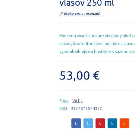
vlasov 250 ml
Pridajte svoju recenziu
Koncentrovaná kúra pre vlasovú pokožku
vlasov, ktorá intenzívne pôsobí na vlaso
vyzerali silnejšie a hustejšie s každou apl
53,00
€
Tagy:
Vichy
SKU:
3337875574372