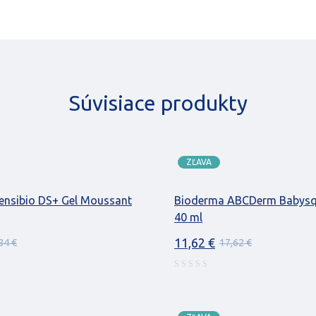
Súvisiace produkty
ZĽAVA
ensibio DS+ Gel Moussant
Bioderma ABCDerm Babys
40 ml
11,62
€
,84
€
17,62
€
Pôvodná
Aktuálna
cena
cena
bola:
je:
17,62 €.
11,62 €.