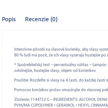
Popis
Recenzie (0)
Intenzívne pôsobí na vlasové korienky, aby vlasy vyzera
80 % ľudí má pocit, že ich vlasy vyzerajú hustejšie po
* Spotrebiteľský test – percentuálny súhlas – šampón +
odolnejšie, hustejšie vlasy, objem od korienkov.
Použitie: Rozdeľte si vlasy na 4 časti, do každej časti
Pomocou končekov prstov vmasírujte do vlasovej pok
Zloženie: 1144753 G – INGREDIENTS: ALCOHOL DENA
PVM/MA COPOLYMER • GERANIOL • HEXYL CINNAMAL 