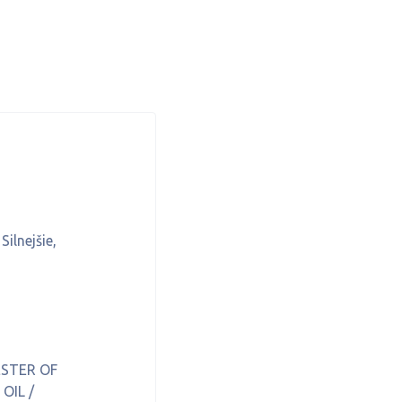
ilnejšie,
ESTER OF
OIL /