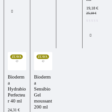
19,18
€
25,18
€
ZĽAVA
ZĽAVA
Bioderm
Bioderm
a
a
Hydrabio
Sensibio
Perfecteu
Gel
r 40 ml
moussant
200 ml
24,31
€