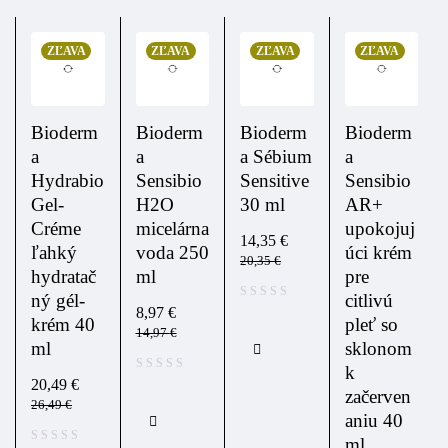
ZĽAVA
ZĽAVA
ZĽAVA
ZĽAVA
Bioderm
Bioderm
Bioderm
Bioderm
a
a
a Sébium
a
Hydrabio
Sensibio
Sensitive
Sensibio
Gel-
H2O
30 ml
AR+
Créme
micelárna
upokojuj
14,35
€
ľahký
voda 250
úci krém
20,35
€
hydratač
ml
pre
ný gél-
citlivú
8,97
€
krém 40
pleť so
14,97
€
ml
sklonom
k
20,49
€
začerven
26,49
€
aniu 40
ml