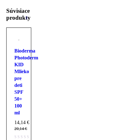
Súvisiace
produkty
Bioderma
Photoderm
KID
Mlieko
pre
deti
SPF
50+
100
ml
14,14
€
20,14
€