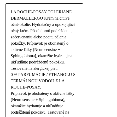
LA ROCHE-POSAY TOLERIANE
DERMALLERGO Krém na citlivé
očné okolie. Hydratačný a upokojujúci
očný krém. Pôsobí proti podráždeniu,
začervenaniu alebo pocitu pálenia
pokožky. Prípravok je obohatený o
aktívne látky [Neurosensine +
Sphingobioma], okamžite hydratuje a
ukľudňuje podráždenú pokožku.
Testované na alergickej pleti.
0 % PARFUMÁCIE / ETHANOLU S
TERMÁLNOU VODOU Z LA
ROCHE-POSAY.
Prípravok je obohatený o aktívne látky
[Neurosensine + Sphingobioma],
okamžite hydratuje a ukľudňuje
podráždenú pokožku. Testované na