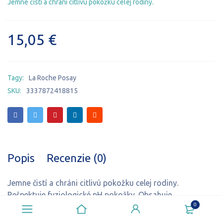
Jemne čistí a chráni citlivú pokožku celej rodiny.
15,05
€
Tagy:
La Roche Posay
SKU:
3337872418815
Popis
Recenzie (0)
Jemne čistí a chráni citlivú pokožku celej rodiny.
Rešpektuje fyziologické pH pokožky. Obsahuje
0
upokojujúci Niacínamid a relipidačné maslo z karité, ktoré
pomáhajú pri obnove kožnej bariéry.