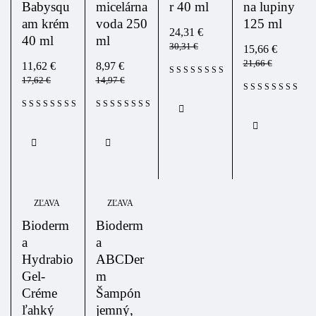
Babysqu
micelárna
r 40 ml
na lupiny
am krém
voda 250
125 ml
24,31
€
40 ml
ml
30,31
€
15,66
€
21,66
€
11,62
€
8,97
€
17,62
€
14,97
€
ZĽAVA
ZĽAVA
Bioderm
Bioderm
a
a
Hydrabio
ABCDer
Gel-
m
Créme
Šampón
ľahký
jemný,