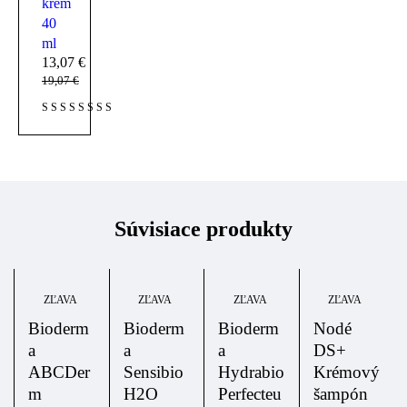
krém
40
ml
13,07
€
19,07
€
Súvisiace produkty
ZĽAVA
ZĽAVA
ZĽAVA
ZĽAVA
Bioderm
Bioderm
Bioderm
Nodé
a
a
a
DS+
ABCDer
Sensibio
Hydrabio
Krémový
m
H2O
Perfecteu
šampón