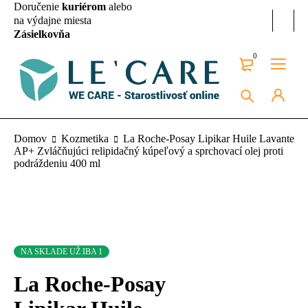
Doručenie
kuriérom
alebo
na výdajne miesta
Zásielkovňa
0
Domov
Kozmetika
La Roche-Posay Lipikar Huile Lavante
AP+ Zvláčňujúci relipidačný kúpeľový a sprchovací olej proti
podráždeniu 400 ml
NA SKLADE UŽ IBA 1
La Roche-Posay