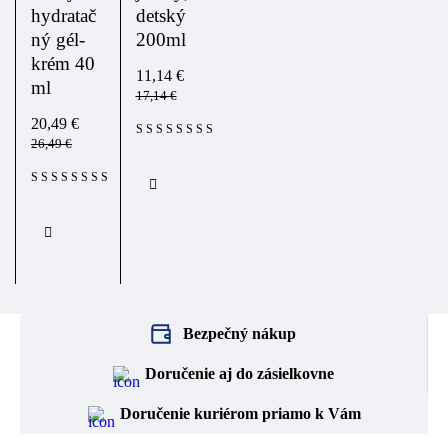
hydratač
detský
ný gél-
200ml
krém 40
11,14
€
ml
17,14
€
20,49
€
26,49
€
Bezpečný nákup
Doručenie aj do zásielkovne
Doručenie kuriérom priamo k Vám