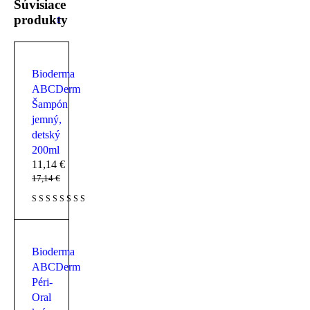
Súvisiace
produkty
Bioderma
ABCDerm
Šampón
jemný,
detský
200ml
11,14
€
17,14
€
Bioderma
ABCDerm
Péri-
Oral