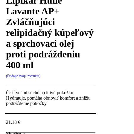
Lipikar Huile
Lavante AP+
Zvláčňujúci
relipidačný kúpeľový
a sprchovací olej
proti podráždeniu
400 ml
Pridajte svoju recenziu
Čistí veľmi suchú a citlivú pokožku.
Hydratuje, pomáha obnoviť komfort a znížiť
podráždenie pokožky.
21,18
€
Množstvo