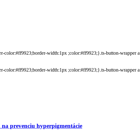
der-color:#ff9923;border-width:1px ;color:#ff9923;}.ts-button-wrapper
der-color:#ff9923;border-width:1px ;color:#ff9923;}.ts-button-wrapper
a prevenciu hyperpigmentácie