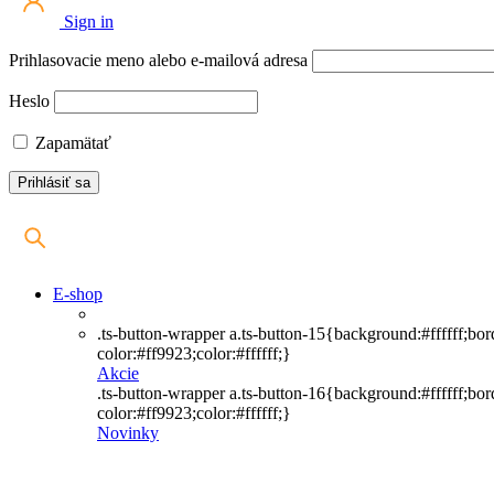
Sign in
Prihlasovacie meno alebo e-mailová adresa
Heslo
Zapamätať
E-shop
.ts-button-wrapper a.ts-button-15{background:#ffffff;bo
color:#ff9923;color:#ffffff;}
Akcie
.ts-button-wrapper a.ts-button-16{background:#ffffff;bo
color:#ff9923;color:#ffffff;}
Novinky