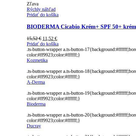
Zľava
Rýchly náhľad
Pridať do košíka
BIODERMA Cicabio Krém+ SPF 50+ krém n
Pôvodná
Aktuálna
15,52
€
11,52
€
cena
cena
Pridať do košíka
bola:
je:
.ts-button-wrapper a.ts-button-17{background:#ffffff;bo
15,52 €.
11,52 €.
color:#ff9923;color:#ffffff;}
Kozmetika
.ts-button-wrapper a.ts-button-18{background:#ffffff;bo
color:#ff9923;color:#ffffff;}
A-Derma
.ts-button-wrapper a.ts-button-19{background:#ffffff;bo
color:#ff9923;color:#ffffff;}
Bioderma
.ts-button-wrapper a.ts-button-20{background:#ffffff;bo
color:#ff9923;color:#ffffff;}
Ducray