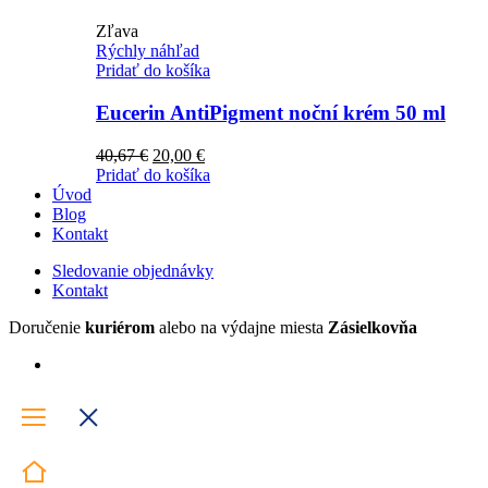
Zľava
Rýchly náhľad
Pridať do košíka
Eucerin AntiPigment noční krém 50 ml
Pôvodná
Aktuálna
40,67
€
20,00
€
cena
cena
Pridať do košíka
bola:
je:
Úvod
40,67 €.
20,00 €.
Blog
Kontakt
Sledovanie objednávky
Kontakt
Doručenie
kuriérom
alebo na výdajne miesta
Zásielkovňa