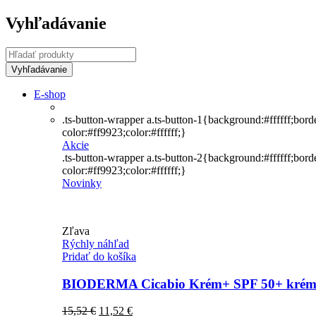
Vyhľadávanie
E-shop
.ts-button-wrapper a.ts-button-1{background:#ffffff;bor
color:#ff9923;color:#ffffff;}
Akcie
.ts-button-wrapper a.ts-button-2{background:#ffffff;bor
color:#ff9923;color:#ffffff;}
Novinky
Zľava
Rýchly náhľad
Pridať do košíka
BIODERMA Cicabio Krém+ SPF 50+ krém n
Pôvodná
Aktuálna
15,52
€
11,52
€