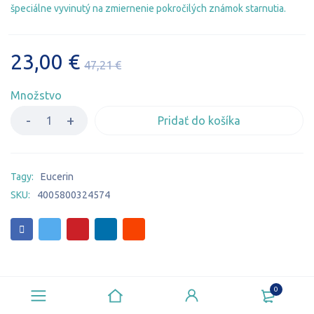
špeciálne vyvinutý na zmiernenie pokročilých známok starnutia
.
23,00
€
47,21
€
Množstvo
Pridať do košíka
Tagy:
Eucerin
SKU:
4005800324574
Popis
0