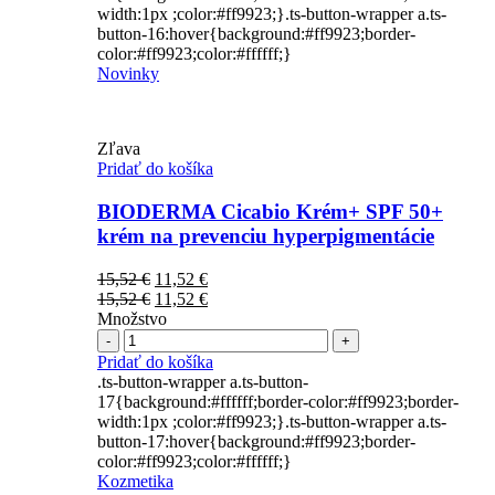
width:1px ;color:#ff9923;}.ts-button-wrapper a.ts-
button-16:hover{background:#ff9923;border-
color:#ff9923;color:#ffffff;}
Novinky
Zľava
Pridať do košíka
BIODERMA Cicabio Krém+ SPF 50+
krém na prevenciu hyperpigmentácie
Pôvodná
Aktuálna
15,52
€
11,52
€
cena
Pôvodná
cena
Aktuálna
15,52
€
11,52
€
bola:
cena
je:
cena
Množstvo
Počet
15,52 €.
bola:
11,52 €.
je:
15,52 €.
11,52 €.
Pridať do košíka
.ts-button-wrapper a.ts-button-
17{background:#ffffff;border-color:#ff9923;border-
width:1px ;color:#ff9923;}.ts-button-wrapper a.ts-
button-17:hover{background:#ff9923;border-
color:#ff9923;color:#ffffff;}
Kozmetika