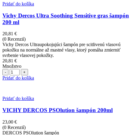
Pridať do košíka
Vichy Dercos Ultra Soothing Sensitive gras šampón
200 ml
20,81
€
(0 Recenzií)
Vichy Dercos Ultraupokojujúci šampón pre scitlivenú vlasovú
pokožku na normálne až mastné vlasy, ktorý pomáha zmierniť
svrbenie vlasovej pokožky.
20,81
€
Množstvo
Počet
Pridať do košíka
Pridať do košíka
VICHY DERCOS PSOlution šampón 200ml
23,00
€
(0 Recenzií)
DERCOS PSOlution šampón