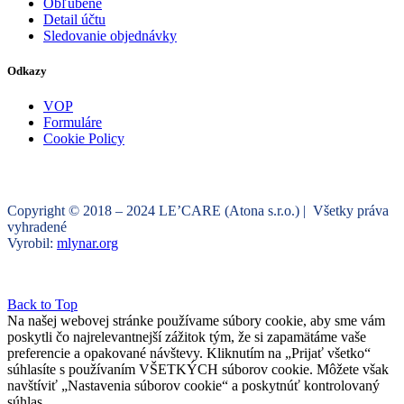
Obľúbené
Detail účtu
Sledovanie objednávky
Odkazy
VOP
Formuláre
Cookie Policy
Copyright © 2018 – 2024 LE’CARE (Atona s.r.o.) | Všetky práva
vyhradené
Vyrobil:
mlynar.org
Back to Top
Na našej webovej stránke používame súbory cookie, aby sme vám
poskytli čo najrelevantnejší zážitok tým, že si zapamätáme vaše
preferencie a opakované návštevy. Kliknutím na „Prijať všetko“
súhlasíte s používaním VŠETKÝCH súborov cookie. Môžete však
navštíviť „Nastavenia súborov cookie“ a poskytnúť kontrolovaný
súhlas.