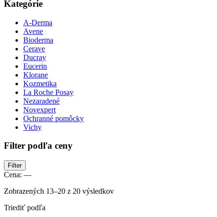
Kategórie
A-Derma
Avene
Bioderma
Cerave
Ducray
Eucerin
Klorane
Kozmetika
La Roche Posay
Nezaradené
Novexpert
Ochranné pomôcky
Vichy
Filter podľa ceny
Minimálna
Maximálna
Filter
cena
cena
Cena:
—
Zoradené
Zobrazených 13–20 z 20 výsledkov
podľa
Triediť podľa
najnovších