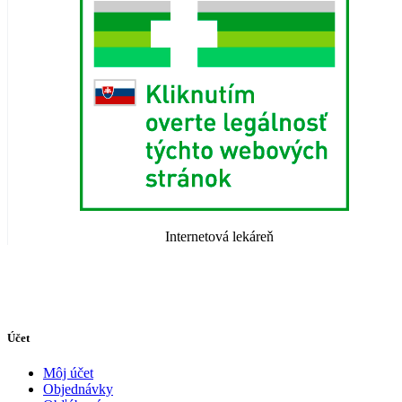
Internetová lekáreň
Účet
Môj účet
Objednávky