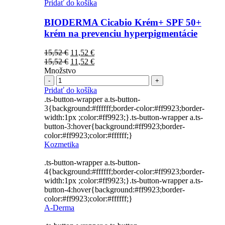
Pridať do košíka
BIODERMA Cicabio Krém+ SPF 50+
krém na prevenciu hyperpigmentácie
Pôvodná
Aktuálna
15,52
€
11,52
€
cena
Pôvodná
cena
Aktuálna
15,52
€
11,52
€
bola:
cena
je:
cena
Množstvo
Počet
15,52 €.
bola:
11,52 €.
je:
15,52 €.
11,52 €.
Pridať do košíka
.ts-button-wrapper a.ts-button-
3{background:#ffffff;border-color:#ff9923;border-
width:1px ;color:#ff9923;}.ts-button-wrapper a.ts-
button-3:hover{background:#ff9923;border-
color:#ff9923;color:#ffffff;}
Kozmetika
.ts-button-wrapper a.ts-button-
4{background:#ffffff;border-color:#ff9923;border-
width:1px ;color:#ff9923;}.ts-button-wrapper a.ts-
button-4:hover{background:#ff9923;border-
color:#ff9923;color:#ffffff;}
A-Derma