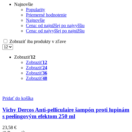
Najnovšie
Popularity
Priemerné hodnotenie
Najnovšie
Cena: od najnižšej po najvyššiu
Cena: od najvyššej po najnižšiu
Zobraziť iba produkty v zľave
Zobraziť
12
Zobraziť
12
Zobraziť
24
Zobraziť
36
Zobraziť
48
Pridať do košíka
Vichy Dercos Anti-pelliculaire šampón proti lupinám
s peelingovým efektom 250 ml
23,58
€