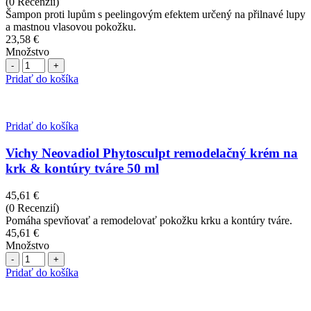
(0 Recenzií)
Šampon proti lupům s peelingovým efektem určený na přilnavé lupy
a mastnou vlasovou pokožku.
23,58
€
Množstvo
Počet
Pridať do košíka
Pridať do košíka
Vichy Neovadiol Phytosculpt remodelačný krém na
krk & kontúry tváre 50 ml
45,61
€
(0 Recenzií)
Pomáha spevňovať a remodelovať pokožku krku a kontúry tváre.
45,61
€
Množstvo
Počet
Pridať do košíka