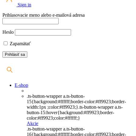
Sign in
Prihlasovacie meno alebo e-mailová adresa
Heslo
Zapamätať
E-shop
.ts-button-wrapper a.ts-button-
15{background:#ffffff;border-color:#ff9923;border-
width:1px ;color:#ff9923;}.ts-button-wrapper a.ts-
button-15:hover{background:#ff9923;border-
color:#ff9923;color:#ffffff;}
Akcie
.ts-button-wrapper a.ts-button-
16{background:#ffffff;border-color:#ff9923;border-