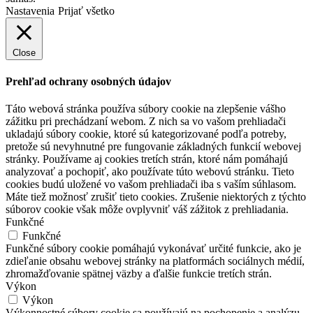
Nastavenia
Prijať všetko
Close
Prehľad ochrany osobných údajov
Táto webová stránka používa súbory cookie na zlepšenie vášho
zážitku pri prechádzaní webom.
Z nich sa vo vašom prehliadači
ukladajú súbory cookie, ktoré sú kategorizované podľa potreby,
pretože sú nevyhnutné pre fungovanie základných funkcií webovej
stránky.
Používame aj cookies tretích strán, ktoré nám pomáhajú
analyzovať a pochopiť, ako používate túto webovú stránku.
Tieto
cookies budú uložené vo vašom prehliadači iba s vaším súhlasom.
Máte tiež možnosť zrušiť tieto cookies.
Zrušenie niektorých z týchto
súborov cookie však môže ovplyvniť váš zážitok z prehliadania.
Funkčné
Funkčné
Funkčné súbory cookie pomáhajú vykonávať určité funkcie, ako je
zdieľanie obsahu webovej stránky na platformách sociálnych médií,
zhromažďovanie spätnej väzby a ďalšie funkcie tretích strán.
Výkon
Výkon
Výkonnostné súbory cookie sa používajú na pochopenie a analýzu