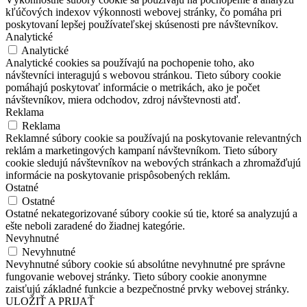
kľúčových indexov výkonnosti webovej stránky, čo pomáha pri
poskytovaní lepšej používateľskej skúsenosti pre návštevníkov.
Analytické
Analytické
Analytické cookies sa používajú na pochopenie toho, ako
návštevníci interagujú s webovou stránkou. Tieto súbory cookie
pomáhajú poskytovať informácie o metrikách, ako je počet
návštevníkov, miera odchodov, zdroj návštevnosti atď.
Reklama
Reklama
Reklamné súbory cookie sa používajú na poskytovanie relevantných
reklám a marketingových kampaní návštevníkom. Tieto súbory
cookie sledujú návštevníkov na webových stránkach a zhromažďujú
informácie na poskytovanie prispôsobených reklám.
Ostatné
Ostatné
Ostatné nekategorizované súbory cookie sú tie, ktoré sa analyzujú a
ešte neboli zaradené do žiadnej kategórie.
Nevyhnutné
Nevyhnutné
Nevyhnutné súbory cookie sú absolútne nevyhnutné pre správne
fungovanie webovej stránky. Tieto súbory cookie anonymne
zaisťujú základné funkcie a bezpečnostné prvky webovej stránky.
ULOŽIŤ A PRIJAŤ